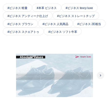
ビジネス 軽量
本革 ビジネス
ビジネス texcy luxe
ビジネス アンティーク仕上げ
ビジネス ストレートチップ
ビジネス ブラウン
ビジネス 人気商品
ビジネス 2E相当
ビジネス スクエアトゥ
ビジネス ソフト牛革
L
/
o
P
U
a
l
n
d
a
m
e
y
u