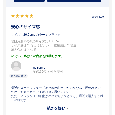
2026.6.29
安心のサイズ感
サイズ：26.5cm
/ カラー：ブラック
普段お履きの靴のサイズは？
:26.5cm
サイズ感は？
:ちょうどいい
重量感は？
:普通
履き心地は？
:快適
:はい、私はこの商品を推薦します。
no name
年代:
60代
性別:
男性
最近のスポーツシューズは規格が変わったのかなあ 長年26.5でし
たが、他メーカーですが27.5を履いてます
ただ、アシックスの革靴は26.5でちょうど良く、通販で購入する唯
一の靴です
この靴はつま先と踵がツヤありでカッコいいです
続きを読む
一瞬合皮かと思いましたが、馴染むと良い感じになりそう
アシックスは全方位に安心感がありますねぇ