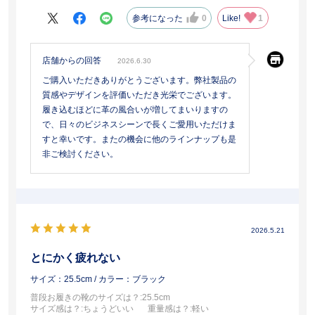
参考になった
0
Like!
1
店舗からの回答
2026.6.30
ご購入いただきありがとうございます。弊社製品の
質感やデザインを評価いただき光栄でございます。
履き込むほどに革の風合いが増してまいりますの
で、日々のビジネスシーンで長くご愛用いただけま
すと幸いです。またの機会に他のラインナップも是
非ご検討ください。
2026.5.21
とにかく疲れない
サイズ：25.5cm
/ カラー：ブラック
普段お履きの靴のサイズは？
:25.5cm
サイズ感は？
:ちょうどいい
重量感は？
:軽い