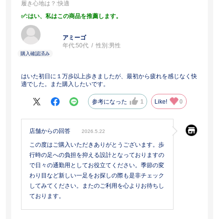
履き心地は？
:快適
:はい、私はこの商品を推薦します。
アミーゴ
年代:
50代
性別:
男性
はいた初日に１万歩以上歩きましたが、最初から疲れを感じなく快
適でした。また購入したいです。
参考になった
1
Like!
0
店舗からの回答
2026.5.22
この度はご購入いただきありがとうございます。歩
行時の足への負担を抑える設計となっておりますの
で日々の通勤用としてお役立てください。季節の変
わり目など新しい一足をお探しの際も是非チェック
してみてください。またのご利用を心よりお待ちし
ております。