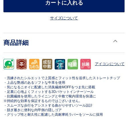
カートに入れる
サイズについて
商品詳細
アイコンについて
・洗練されたシルエットで上質感とフィット性を追求したストレートチップ
・上品な艶感のあるソフトな牛革を使用
・気になるニオイに配慮した消臭繊維MOFFをつま先に搭載
・足裏に心地よくフィットする3Dバケットインナーソール
・抗菌繊維を使用したライニングと中敷で靴内環境を快適に
※持続的な効果を保証するものではございません。
・スムーズな歩行をアシストする曲がりやすいソール設計
・脱ぎ履きに便利な内甲側の隠しゴア
・グリップ性と耐久性に配慮した高耐摩耗ラバーをソールに採用