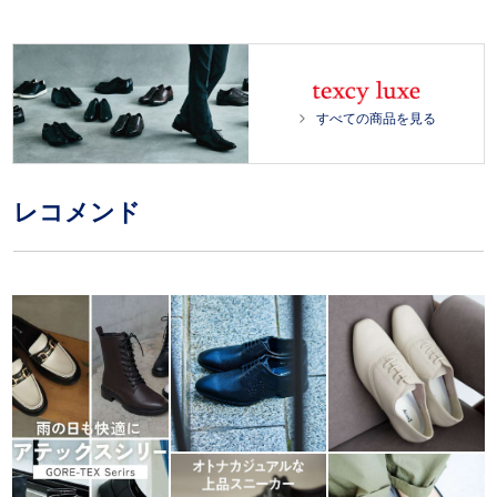
d
t
:
e
1
0
0
.
0
すべての商品を見る
0
%
レコメンド