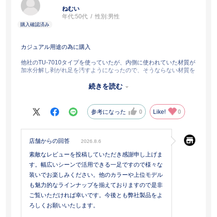
ねむい
年代:
50代
性別:
男性
カジュアル用途の為に購入
他社のTU-7010タイプを使っていたが、内側に使われていた材質が
加水分解し剥がれ足を汚すようになったので、そうならない材質を
探していました。
続きを読む
内側の材質的にも履きやすく、踵側にはクッションがあるので靴連
れに成りにくい様に感じます。
横幅が大きめのタイプで自分の足には合ってるのでそこが嬉しいで
参考になった
0
Like!
0
すね。
また中敷きが取り外せるタイプなので季節に応じて変えれるのも良
い。
店舗からの回答
2026.8.6
もう少し明るい茶を想像していたが、これはこれでといった感じの
素敵なレビューを投稿していただき感謝申し上げま
良い内羽根のストレートチップタイプです。
これから履き込みますが、馴染めば同型番か上のモデルの黒も欲し
す。幅広いシーンで活用できる一足ですので様々な
いですね。
装いでお楽しみください。他のカラーや上位モデル
靴底の耐久度や滑り止めにも期待しています。
も魅力的なラインナップを揃えておりますので是非
ご覧いただければ幸いです。今後とも弊社製品をよ
ろしくお願いいたします。