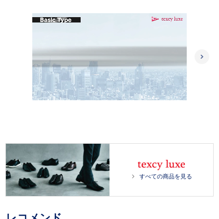
L
/
o
P
U
a
l
n
d
a
m
e
y
u
d
t
:
e
1
0
0
.
0
すべての商品を見る
0
%
レコメンド