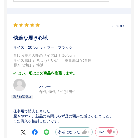
2026.8.5
快適な履き心地
サイズ：26.5cm
/ カラー：ブラック
普段お履きの靴のサイズは？
:26.5cm
サイズ感は？
:ちょうどいい
重量感は？
:普通
履き心地は？
:快適
:はい、私はこの商品を推薦します。
ハマー
年代:
40代
性別:
男性
仕事用で購入しました。
履きやすく、新品にも関わらず足に馴染む感じがしました。
また購入を検討したいです。
参考になった
0
Like!
0