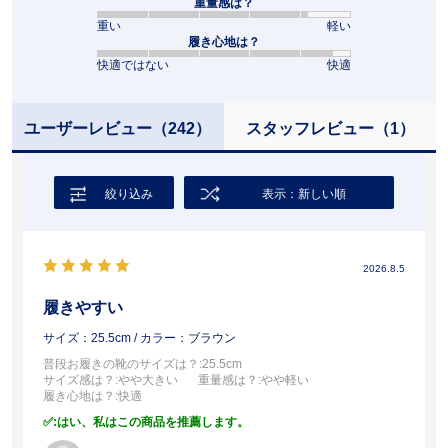
重量感は？
重い
軽い
履き心地は？
快適ではない
快適
ユーザーレビュー
（242）
スタッフレビュー
（1）
絞り込み
表示：新しい順
2026.8.5
履きやすい
サイズ：25.5cm
/ カラー：ブラウン
普段お履きの靴のサイズは？
:25.5cm
サイズ感は？
:やや大きい
重量感は？
:やや軽い
履き心地は？
:快適
:はい、私はこの商品を推薦します。