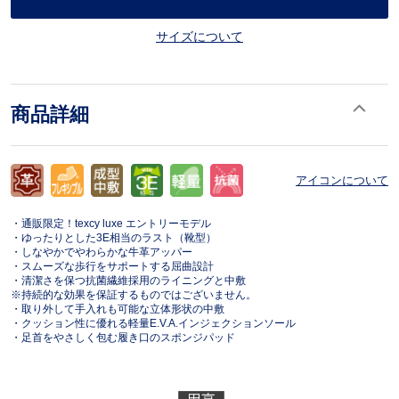
サイズについて
商品詳細
アイコンについて
・通販限定！texcy luxe エントリーモデル
・ゆったりとした3E相当のラスト（靴型）
・しなやかでやわらかな牛革アッパー
・スムーズな歩行をサポートする屈曲設計
・清潔さを保つ抗菌繊維採用のライニングと中敷
※持続的な効果を保証するものではございません。
・取り外して手入れも可能な立体形状の中敷
・クッション性に優れる軽量E.V.A.インジェクションソール
・足首をやさしく包む履き口のスポンジパッド