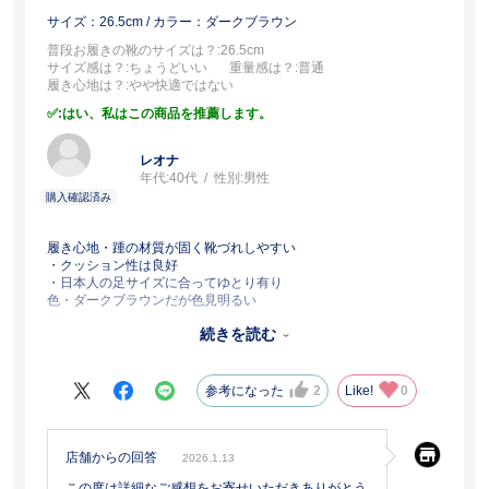
サイズ：26.5cm
/ カラー：ダークブラウン
普段お履きの靴のサイズは？
:26.5cm
サイズ感は？
:ちょうどいい
重量感は？
:普通
履き心地は？
:やや快適ではない
:はい、私はこの商品を推薦します。
レオナ
年代:
40代
性別:
男性
履き心地・踵の材質が固く靴づれしやすい
・クッション性は良好
・日本人の足サイズに合ってゆとり有り
色・ダークブラウンだが色見明るい
所感・コスパが良くデザインは良い、色見がもう少しトーンを落と
続きを読む
して高級感を出して欲しい、踵の素材はクッション性を重視して欲
しい。
参考になった
2
Like!
0
店舗からの回答
2026.1.13
この度は詳細なご感想をお寄せいただきありがとう