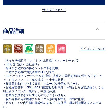
サイズについて
商品詳細
アイコンについて
【ゆったり幅広 ラウンドトウ×上質感 | ストレートチップ】
・4E相当（広い | 当社基準）
・艶やかな光沢感のあるソフト牛革を使用。
・中敷つま先裏に消臭繊維MOFFを採用。
・3Dバケットインナーソールを搭載。足裏との隙間を可能な限りなくすこと
で、心地よいフィット感を追求した中敷を搭載。
・屈曲部を曲がりやすく設計。スムーズな歩行をサポート。
・当社抗菌基準 （JIS L1902 / 菌液吸収法 準拠）を満たした抗菌繊維もしくは
加工をライニング（裏材）、中敷に採用。
※持続的な効果を保証するものではございません。
・靴の内側の合成繊維にリサイクル素材を採用し、環境に配慮。
・目立ちにくい内甲側に伸縮性のあるゴアを使用。靴の脱ぎ履きをスムーズ
に。