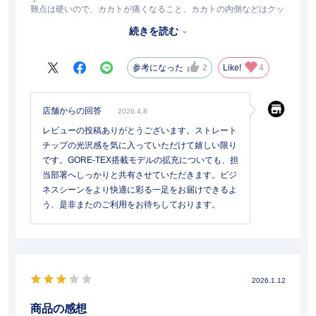
難点は硬いので、カカトが痛くなること、カカトの内側などはクッ
ション性をもたせてもいいかもしれない
続きを読む
また、あと1万高くして同じポリッシュレザーでゴアテックスを作
って欲しい
参考になった
2
Like!
4
店舗からの回答
2026.4.8
レビューの投稿ありがとうございます。ストレート
チップの光沢感を気に入っていただけて嬉しい限り
です。GORE-TEX搭載モデルの拡充についても、担
当部署へしっかりと共有させていただきます。ビジ
ネスシーンをより快適に彩る一足をお届けできるよ
う、是非またのご利用をお待ちしております。
2026.1.12
商品の感想