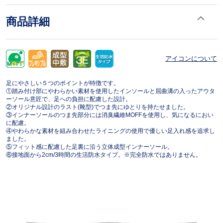
商品詳細
アイコンについて
足にやさしい５つのポイントが特徴です。
①踏み付け部にやわらかい素材を使用したインソールと屈曲溝の入ったアウタ
ーソール意匠で、足への負担に配慮した設計。
②オリジナル設計のラスト(靴型)でつま先にゆとりを持たせました。
③インナーソールのつま先部分には消臭繊維MOFFを使用し、気になるにおい
に配慮。
④やわらかな素材を組み合わせたライニングの使用で優しい足入れ感を追求し
ました。
⑤フィット感に配慮した足裏に沿う立体成型インナーソール。
⑥接地面から2cm/3時間の生活防水タイプ。※完全防水ではありません。