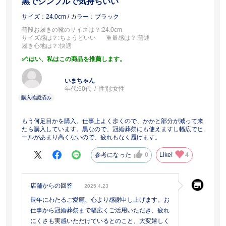
黒でシンプルで気持ちいい
サイズ：24.0cm
/ カラー：ブラック
普段お履きの靴のサイズは？
:24.0cm
サイズ感は？
:ちょうどいい
重量感は？
:普通
履き心地は？
:快適
:はい、私はこの商品を推薦します。
いまちゃん
年代:
60代
性別:
女性
もう何足目かを購入。仕事上よく歩くので、かかと部分が減って来
たら購入しています。黒なので、冠婚葬祭にも使えますし幅広でヒ
ールがあまり高くないので、疲れもなく履けます。
参考になった
0
Like!
4
店舗からの回答
2025.4.23
長年にわたるご愛顧、心より感謝申し上げます。お
仕事から冠婚葬祭まで幅広くご活用いただき、疲れ
にくさも実感いただけているとのこと、大変嬉しく