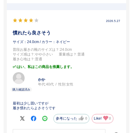
2026.5.27
慣れたら良さそう
サイズ：24.0cm
/ カラー：ネイビー
普段お履きの靴のサイズは？
:24.0cm
サイズ感は？
:やや小さい
重量感は？
:普通
履き心地は？
:普通
:はい、私はこの商品を推薦します。
かか
年代:
40代
性別:
女性
最初は少し固いですが
履き慣れたらよさそうです
参考になった
0
Like!
0