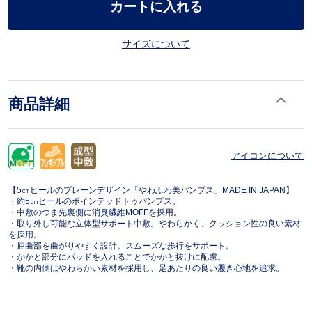
カートに入れる
サイズについて
商品詳細
アイコンについて
【5㎝ヒールのプレーンデザイン「やわふわ美パンプス」MADE IN JAPAN】
・約5㎝ヒールのポインテッドトゥパンプス。
・中敷のつま先裏側に消臭繊維MOFFを採用。
・取り外し可能な立体型サポート中敷。やわらかく、クッション性の良い素材
を採用。
・屈曲部を曲がりやすく設計。スムーズな歩行をサポート。
・かかと部分にパッドを入れることでかかと抜けに配慮。
・靴の内側はやわらかい素材を採用し、足あたりの良い履き心地を追求。