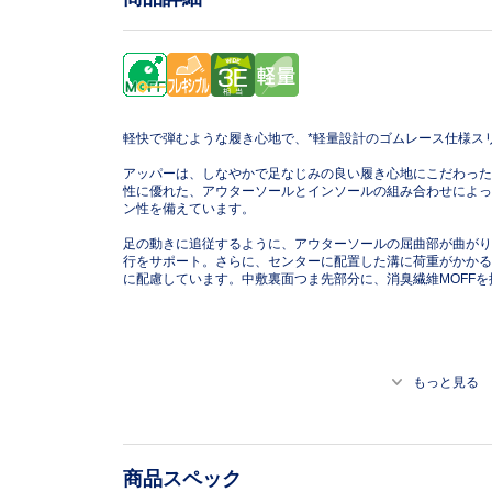
軽快で弾むような履き心地で、*軽量設計のゴムレース仕様ス
アッパーは、しなやかで足なじみの良い履き心地にこだわった
性に優れた、アウターソールとインソールの組み合わせによっ
ン性を備えています。
足の動きに追従するように、アウターソールの屈曲部が曲がり
行をサポート。さらに、センターに配置した溝に荷重がかかる
に配慮しています。中敷裏面つま先部分に、消臭繊維MOFFを
もっと見る
商品スペック