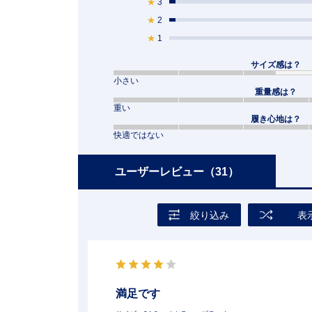
★
3
★
2
★
1
サイズ感は？
小さい
重量感は？
重い
履き心地は？
快適ではない
ユーザーレビュー
（31）
絞り込み
表
満足です