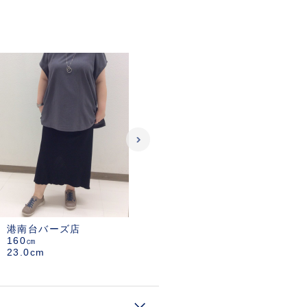
港南台バーズ店
160㎝
アシックス商事EC販
23.0cm