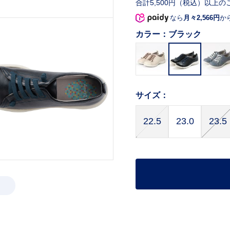
合計5,500円（税込）以上の
なら
月々2,566円
か
カラー：
ブラック
サイズ：
22.5
23.0
23.5