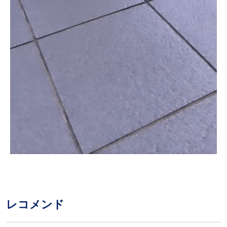
L
/
o
U
a
n
d
m
e
u
d
t
:
e
1
レコメンド
0
0
.