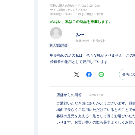
普段お履きの靴のサイズは？
:24.0cm
サイズ感は？
:ちょうどいい
重量感は？
:軽い
履き心地は？
:快適
:はい、私はこの商品を推薦します。
み〜
年代:
50代
性別:
女性
甲高幅広の足の私は 色々な靴が入りません この
婚葬祭の靴用として愛用しています
参考に
店舗からの回答
2026.4.30
ご愛顧いただき誠にありがとうございます。冠
場面で長らくご活用いただけているとのことで
客様の足元を支える一足として長くお選びいた
いります。お買い替えの際も是非よろしくお願