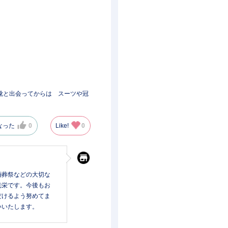
靴と出会ってからは スーツや冠
なった
0
Like!
0
婚葬祭などの大切な
光栄です。今後もお
だけるよう努めてま
いいたします。