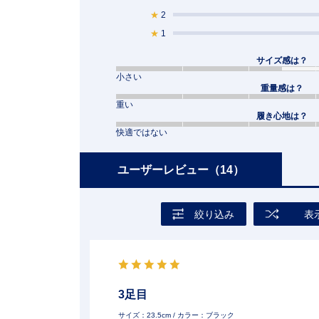
★
2
★
1
サイズ感は？
小さい
重量感は？
重い
履き心地は？
快適ではない
ユーザーレビュー
（14）
絞り込み
表
3足目
サイズ：23.5cm
/ カラー：ブラック