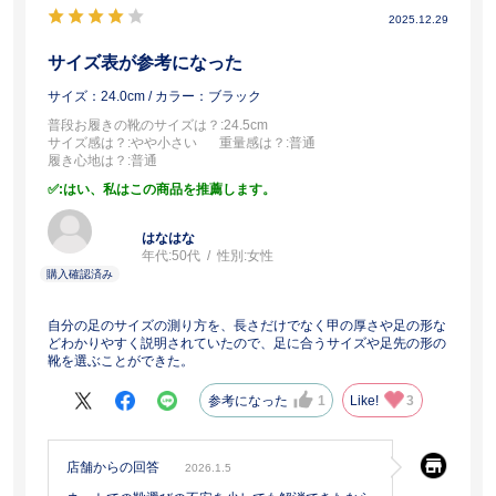
2025.12.29
サイズ表が参考になった
サイズ：24.0cm
/ カラー：ブラック
普段お履きの靴のサイズは？
:24.5cm
サイズ感は？
:やや小さい
重量感は？
:普通
履き心地は？
:普通
:はい、私はこの商品を推薦します。
はなはな
年代:
50代
性別:
女性
自分の足のサイズの測り方を、長さだけでなく甲の厚さや足の形な
どわかりやすく説明されていたので、足に合うサイズや足先の形の
靴を選ぶことができた。
参考になった
1
Like!
3
店舗からの回答
2026.1.5