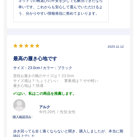
ネットでの靴選びの不安を少しでも解消できたなら
幸いです。これからも安心して選んでいただけるよ
う、分かりやすい情報発信に努めてまいります。
2025.11.12
最高の履き心地です
サイズ：23.0cm
/ カラー：ブラック
普段お履きの靴のサイズは？
:23.0cm
サイズ感は？
:ちょうどいい
重量感は？
:やや軽い
履き心地は？
:快適
:はい、私はこの商品を推薦します。
アルク
年代:
20代
性別:
女性
歩き回っても全く痛くならないと聞き、購入しましたが、本当に期
待以上でした。