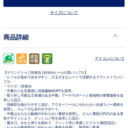
サイズについて
商品詳細
アイコンについて
【ラウンドトゥ | 3E相当 | 約3cmヒールの黒パンプス】
・ヒールが低めで歩きやすく、さまざまなシーンで活躍するラウンドトウパン
プス。
・ウイズ：3E相当
・中敷のつま先裏側に消臭繊維MOFFを採用。
・取り外し可能な立体感のある中敷。アーチサポートと着地時の衝撃緩衝を追
求した設計。
・屈曲部を曲がりやすく設計。アウターソールにやわらかい合成ラバー素材を
採用し、スムーズな歩行をサポート。
・中敷はもちもち触感のやわらかい素材を使用し、さらに裏面の凹凸のある形
状デザインにより、クッション性を追求した設計。
・履き口、かかと周りを締めて、フィット性に考慮したラスト(靴型)設計。
・ヒールの接地部分にやわらかい素材を採用し、静音性に配慮。