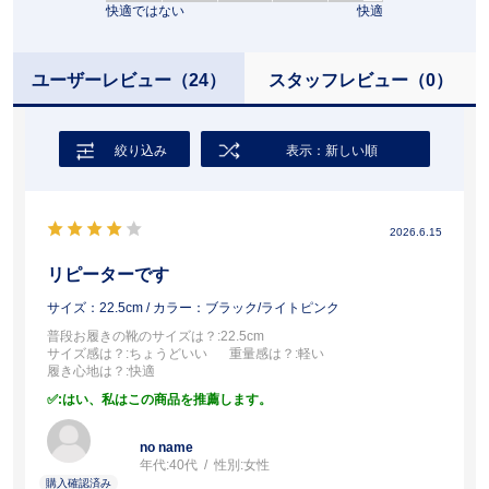
快適ではない
快適
ユーザーレビュー
（24）
スタッフレビュー
（0）
絞り込み
表示：新しい順
2026.6.15
リピーターです
サイズ：22.5cm
/ カラー：ブラック/ライトピンク
普段お履きの靴のサイズは？
:22.5cm
サイズ感は？
:ちょうどいい
重量感は？
:軽い
履き心地は？
:快適
:はい、私はこの商品を推薦します。
no name
年代:
40代
性別:
女性