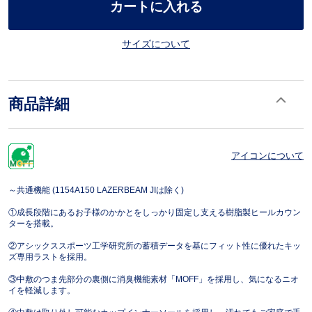
カートに入れる
サイズについて
商品詳細
アイコンについて
～共通機能 (1154A150 LAZERBEAM JIは除く)
①成長段階にあるお子様のかかとをしっかり固定し支える樹脂製ヒールカウン
ターを搭載。
②アシックススポーツ工学研究所の蓄積データを基にフィット性に優れたキッ
ズ専用ラストを採用。
③中敷のつま先部分の裏側に消臭機能素材「MOFF」を採用し、気になるニオ
イを軽減します。