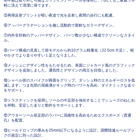
④中敷は取り外し可能なカップインナーソールを採用し、汚れてもご家庭で手
軽に洗えて清潔に保てます。
⑤再帰反射プリントが暗い夜道で光を反射し夜間の歩行にも配慮。
⑥アッパーグラデーションを施し流動的で新鮮なカラーデザイン。
⑦内外非対称のアッパーデザイン、パーツ数が少ない構成でクリーンなスタイ
ル。
⑧パーツ構成の見直して前モデルから約10グラム軽量化（22.5cm 片足）。軽
やかさでより走りやすい１足となりました。
⑨メッシュにデザイン性をもたせるため、表面にジャカード風のグラフィック
デザインを追加しました。通気性とデザインの両立を目指しました。
⑩シャベル状のスパイクが路面をグリップ。ダッシュ時のエネルギーロスを低
減します。つま先部の屈曲溝がキック時のパワーを高め、ダイナミックな走り
をサポート。
⑪トラスティックを採用しソールの中足部を強化することでシューズのねじれ
を抑制。安定した走りと動作をサポートします。
⑫アウターソール前足部のラバーに屈曲性を高めるためエクスポーズ（貫通
孔）を配置。
⑬ヒールドロップの厚みを25mm以下になるように設計。国際陸連ルールブッ
クの規定に則った設計。