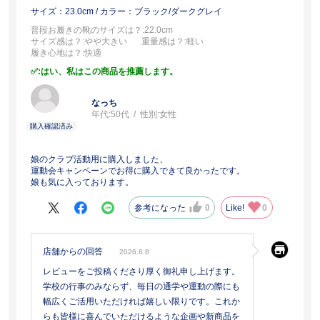
サイズ：23.0cm
/ カラー：ブラック/ダークグレイ
普段お履きの靴のサイズは？
:22.0cm
サイズ感は？
:やや大きい
重量感は？
:軽い
履き心地は？
:快適
:はい、私はこの商品を推薦します。
なっち
年代:
50代
性別:
女性
娘のクラブ活動用に購入しました、
運動会キャンペーンでお得に購入できて良かったです。
娘も気に入っております。
参考になった
0
Like!
0
店舗からの回答
2026.6.8
レビューをご投稿くださり厚く御礼申し上げます。
学校の行事のみならず、毎日の通学や運動の際にも
幅広くご活用いただければ嬉しい限りです。これか
らも皆様に喜んでいただけるような企画や新商品を