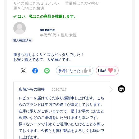
サイズ感は？
:ちょうどいい
重量感は？
:やや軽い
履き心地は？
:快適
:はい、私はこの商品を推薦します。
no name
年代:
50代
性別:
女性
履き心地もよくサイズもピッタリでした！
お安く購入できて、大変満足です。
参考になった
0
Like!
0
店舗からの回答
2026.7.17
レビューを届けてくださり感謝申し上げます。こち
らのブランドは年内での終了が決定しております。
在庫に限りがございますので、是非お早めにおまと
め買いなどのご準備をいただけますと幸いです。
様々なシーンで末永くご活用いただけることを願っ
ております。今後とも弊社製品をよろしくお願い申
し上げます。