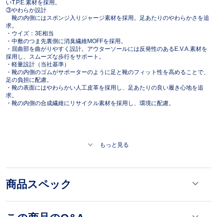
いT.P.E.素材を採用。
③やわらか設計
靴の内側にはスポンジ入りジャージ素材を採用。足あたりのやわらかさを追
求。
・ウイズ：3E相当
・中敷のつま先裏側に消臭繊維MOFFを採用。
・屈曲部を曲がりやすく設計。アウターソールには反発性のあるE.V.A.素材を
採用し、スムーズな歩行をサポート。
・軽量設計（当社基準）
・靴の内側のゴムがサポーターのように足と靴のフィット性を高めることで、
足の負担に配慮。
・靴の表面にはやわらかい人工皮革を採用し、足あたりの良い履き心地を追
求。
・靴の内側の合成繊維にリサイクル素材を採用し、環境に配慮。
もっと見る
商品スペック