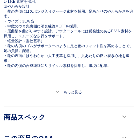
いT.P.E.素材を採用。
③やわらか設計
靴の内側にはスポンジ入りジャージ素材を採用。足あたりのやわらかさを追
求。
・ウイズ：3E相当
・中敷のつま先裏側に消臭繊維MOFFを採用。
・屈曲部を曲がりやすく設計。アウターソールには反発性のあるE.V.A.素材を
採用し、スムーズな歩行をサポート。
・軽量設計（当社基準）
・靴の内側のゴムがサポーターのように足と靴のフィット性を高めることで、
足の負担に配慮。
・靴の表面にはやわらかい人工皮革を採用し、足あたりの良い履き心地を追
求。
・靴の内側の合成繊維にリサイクル素材を採用し、環境に配慮。
もっと見る
商品スペック