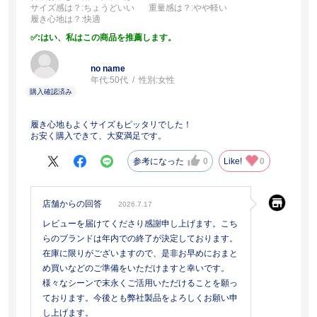
サイズ感は？
:ちょうどいい
重量感は？
:やや軽い
履き心地は？
:快適
:はい、私はこの商品を推薦します。
no name
年代:
50代
性別:
女性
履き心地もよくサイズもピッタリでした！
お安く購入できて、大変満足です。
参考になった
0
Like!
0
店舗からの回答
2026.7.17
レビューを届けてくださり感謝申し上げます。こち
らのブランドは年内での終了が決定しております。
在庫に限りがございますので、是非お早めにおまと
め買いなどのご準備をいただけますと幸いです。
様々なシーンで末永くご活用いただけることを願っ
ております。今後とも弊社製品をよろしくお願い申
し上げます。