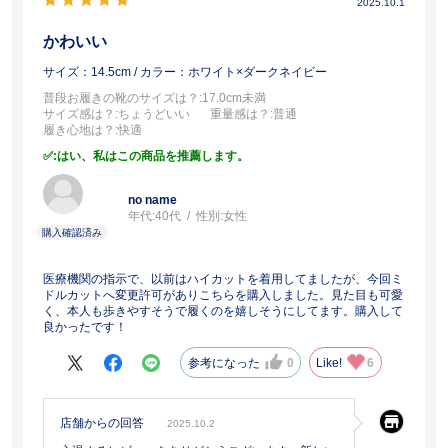
2025.10.1
かわいい
サイズ：14.5cm
/ カラー：ホワイト×ダークネイビー
普段お履きの靴のサイズは？
:17.0cm未満
サイズ感は？
:ちょうどいい
重量感は？
:普通
履き心地は？
:快適
:はい、私はこの商品を推薦します。
no name
年代:
40代
性別:
女性
医療機関の指示で、以前はハイカットを着用してましたが、今回ミ
ドルカットへ変更許可がありこちらを購入しました。見た目も可愛
く、本人も歩きやすそうで履くのを嬉しそうにしてます。購入して
良かったです！
参考になった
0
Like!
6
店舗からの回答
2025.10.2