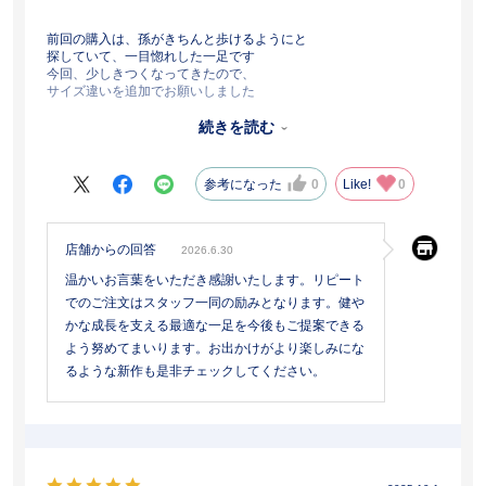
前回の購入は、孫がきちんと歩けるようにと
探していて、一目惚れした一足です
今回、少しきつくなってきたので、
サイズ違いを追加でお願いしました
模様の星も、キラキラと喜んでおります
親である娘からも、足首がきちんと固定されて
続きを読む
しっかり歩けていると好評です
ステキなシューズ、ありがとうございます
参考になった
0
Like!
0
店舗からの回答
2026.6.30
温かいお言葉をいただき感謝いたします。リピート
でのご注文はスタッフ一同の励みとなります。健や
かな成長を支える最適な一足を今後もご提案できる
よう努めてまいります。お出かけがより楽しみにな
るような新作も是非チェックしてください。