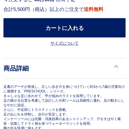
合計5,500円（税込）以上のご注文で
送料無料
カートに入れる
サイズについて
商品詳細
足裏のアーチが発達し、正しい歩き方を身につけていく約3から7歳の児童向け
に展開する「PRESCHOOL」シリーズ。
きゃしゃな足に合わせて、甲が低めのラストを採用しています。
足の曲がる位置を考慮して設計した分割ソールは屈曲性に優れ、足の動きにし
なやかに追従。
さらに、中足部にトラスティックを搭載。
足のねじれを抑制し、歩行が安定します。
インナーソールには抗菌・消臭効果のあるシャインアップ、汗をすばやく吸
収・拡散してドライ感を保つウォーターマジックを採用。
靴の中を快適に保ちます。