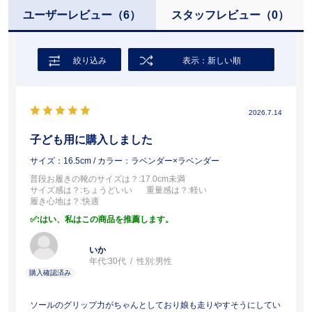
ユーザーレビュー
（6）
スタッフレビュー
（0）
絞り込み
表示：新しい順
2026.7.14
子ども用に購入しました
サイズ：16.5cm
/ カラー：ラベンダー×ラベンダー
普段お履きの靴のサイズは？
:17.0cm未満
サイズ感は？
:ちょうどいい
重量感は？
:軽い
履き心地は？
:快適
:はい、私はこの商品を推薦します。
いか
年代:
30代
性別:
男性
ソールのグリップ力がちゃんとしており娘も走りやすそうにしてい