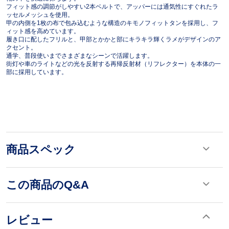
フィット感の調節がしやすい2本ベルトで、アッパーには通気性にすぐれたラ
ッセルメッシュを使用。
甲の内側を1枚の布で包み込むような構造のキモノフィットタンを採用し、フ
ィット感を高めています。
履き口に配したフリルと、甲部とかかと部にキラキラ輝くラメがデザインのア
クセント。
通学、普段使いまでさまざまなシーンで活躍します。
街灯や車のライトなどの光を反射する再帰反射材（リフレクター）を本体の一
部に採用しています。
商品スペック
この商品のQ&A
レビュー