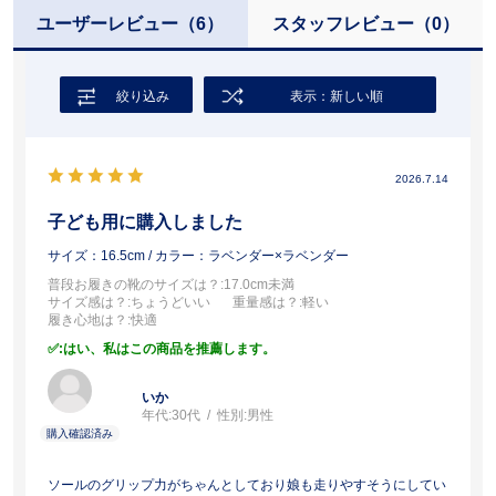
ユーザーレビュー
（6）
スタッフレビュー
（0）
絞り込み
表示：新しい順
2026.7.14
子ども用に購入しました
サイズ：16.5cm
/ カラー：ラベンダー×ラベンダー
普段お履きの靴のサイズは？
:17.0cm未満
サイズ感は？
:ちょうどいい
重量感は？
:軽い
履き心地は？
:快適
:はい、私はこの商品を推薦します。
いか
年代:
30代
性別:
男性
ソールのグリップ力がちゃんとしており娘も走りやすそうにしてい