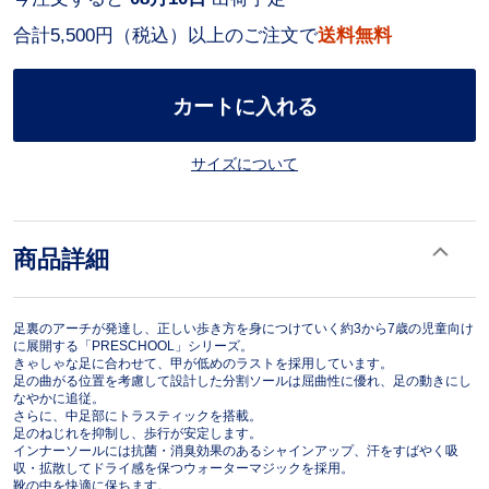
合計5,500円（税込）以上のご注文で
送料無料
カートに入れる
サイズについて
商品詳細
足裏のアーチが発達し、正しい歩き方を身につけていく約3から7歳の児童向け
に展開する「PRESCHOOL」シリーズ。
きゃしゃな足に合わせて、甲が低めのラストを採用しています。
足の曲がる位置を考慮して設計した分割ソールは屈曲性に優れ、足の動きにし
なやかに追従。
さらに、中足部にトラスティックを搭載。
足のねじれを抑制し、歩行が安定します。
インナーソールには抗菌・消臭効果のあるシャインアップ、汗をすばやく吸
収・拡散してドライ感を保つウォーターマジックを採用。
靴の中を快適に保ちます。