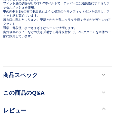
フィット感の調節がしやすい2本ベルトで、アッパーには通気性にすぐれたラ
ッセルメッシュを使用。
甲の内側を1枚の布で包み込むような構造のキモノフィットタンを採用し、フ
ィット感を高めています。
履き口に配したフリルと、甲部とかかと部にキラキラ輝くラメがデザインのア
クセント。
通学、普段使いまでさまざまなシーンで活躍します。
街灯や車のライトなどの光を反射する再帰反射材（リフレクター）を本体の一
部に採用しています。
商品スペック
この商品のQ&A
レビュー