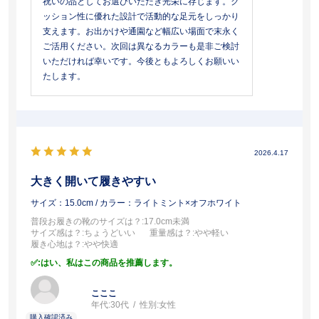
祝いの品としてお選びいただき光栄に存じます。ク
ッション性に優れた設計で活動的な足元をしっかり
支えます。お出かけや通園など幅広い場面で末永く
ご活用ください。次回は異なるカラーも是非ご検討
いただければ幸いです。今後ともよろしくお願いい
たします。
2026.4.17
大きく開いて履きやすい
サイズ：15.0cm
/ カラー：ライトミント×オフホワイト
普段お履きの靴のサイズは？
:17.0cm未満
サイズ感は？
:ちょうどいい
重量感は？
:やや軽い
履き心地は？
:やや快適
:はい、私はこの商品を推薦します。
こここ
年代:
30代
性別:
女性