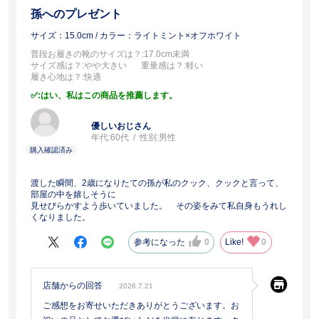
孫へのプレゼント
サイズ：15.0cm
/ カラー：ライトミント×オフホワイト
普段お履きの靴のサイズは？
:17.0cm未満
サイズ感は？
:やや大きい
重量感は？
:軽い
履き心地は？
:快適
:はい、私はこの商品を推薦します。
優しいおじさん
年代:
60代
性別:
男性
渡した瞬間、2歳になりたての孫が私のクック、クックと言って、
部屋の中を嬉しそうに
見せびらかすよう歩いていました。 その姿をみて私自身もうれし
くなりました。
参考になった
0
Like!
0
店舗からの回答
2026.7.21
ご感想をお寄せいただきありがとうございます。お