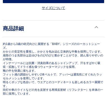
サイズについて
商品詳細
約1歳から3歳の幼児向けに展開する「BABY」シリーズのローカットシュー
ズ。
かかとの安定性を重視し、かかとを包み込む立体的な中敷を採用しています。
扇形のつま先部分は足ゆびをのびのびと動かすことができ、踏ん張りやすいの
が特徴。
インナーソールには抗菌・消臭効果のあるシャインアップ、汗をすばやく吸
収・拡散してドライ感を保つウォーターマジックを採用。
靴の中を快適に保ちます。
フィット感の調節がしやすい2本ベルトで、アッパーは通気性にすぐれたラッ
セルメッシュを使用しています。
明るくポップな色合いで、ウエアとのコーディネートも楽しめるカラー展開で
す。
街灯や車のライトなどの光を反射する再帰反射材（リフレクター）を本体の一
部に採用しています。