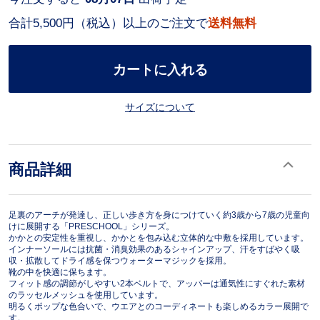
合計5,500円（税込）以上のご注文で
送料無料
カートに入れる
サイズについて
商品詳細
足裏のアーチが発達し、正しい歩き方を身につけていく約3歳から7歳の児童向
けに展開する「PRESCHOOL」シリーズ。
かかとの安定性を重視し、かかとを包み込む立体的な中敷を採用しています。
インナーソールには抗菌・消臭効果のあるシャインアップ、汗をすばやく吸
収・拡散してドライ感を保つウォーターマジックを採用。
靴の中を快適に保ちます。
フィット感の調節がしやすい2本ベルトで、アッパーは通気性にすぐれた素材
のラッセルメッシュを使用しています。
明るくポップな色合いで、ウエアとのコーディネートも楽しめるカラー展開で
す。