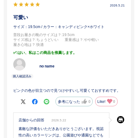
2026.5.21
可愛い
サイズ：19.5cm
/ カラー：キャンディピンク×ホワイト
普段お履きの靴のサイズは？
:19.5cm
サイズ感は？
:ちょうどいい
重量感は？
:やや軽い
履き心地は？
:快適
:はい、私はこの商品を推薦します。
no name
ピンクの色が目立つので見つけやすいし可愛くておすすめです。
参考になった
0
Like!
0
店舗からの回答
2026.5.22
素敵な評価をいただきありがとうございます。視認
性の高いカラーリングは、公園遊びや通園などでも