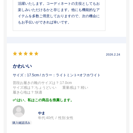
活躍いたします。コーディネートの主役としてもお
楽しみいただけるかと存じます。他にも機能的なア
イテムを多数ご用意しておりますので、次の機会に
もお手伝いができれば幸いです。
2026.2.24
かわいい
サイズ：17.5cm
/ カラー：ライトミント×オフホワイト
普段お履きの靴のサイズは？
:17.0cm
サイズ感は？
:ちょうどいい
重量感は？
:軽い
履き心地は？
:快適
:はい、私はこの商品を推薦します。
やま
年代:
40代
性別:
女性