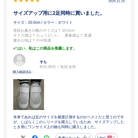
2025.11.16
サイズアップ用に2足同時に買いました。
サイズ：20.0cm
/ カラー：ホワイト
普段お履きの靴のサイズは？
:20.0cm
サイズ感は？
:ちょうどいい
重量感は？
:普通
履き心地は？
:やや快適
:はい、私はこの商品を推薦します。
そら
年代:
30代
性別:
女性
本来であれば足のサイズを都度計測するのがベストだと思うのです
が、しばらくこのシリーズを購入しているため、サイズアップした
とき用にワンサイズ上の物も同時に購入しました。
参考になった
0
Like!
0