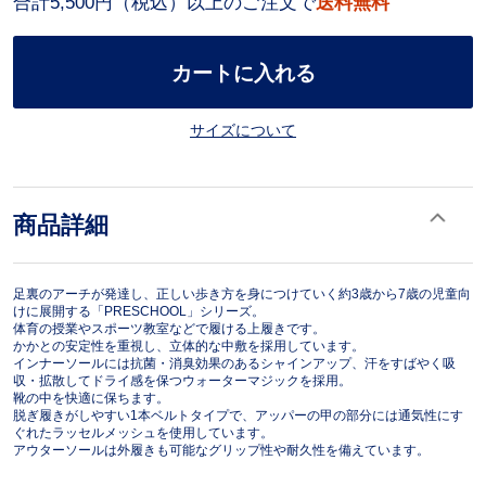
合計5,500円（税込）以上のご注文で
送料無料
カートに入れる
サイズについて
商品詳細
足裏のアーチが発達し、正しい歩き方を身につけていく約3歳から7歳の児童向
けに展開する「PRESCHOOL」シリーズ。
体育の授業やスポーツ教室などで履ける上履きです。
かかとの安定性を重視し、立体的な中敷を採用しています。
インナーソールには抗菌・消臭効果のあるシャインアップ、汗をすばやく吸
収・拡散してドライ感を保つウォーターマジックを採用。
靴の中を快適に保ちます。
脱ぎ履きがしやすい1本ベルトタイプで、アッパーの甲の部分には通気性にす
ぐれたラッセルメッシュを使用しています。
アウターソールは外履きも可能なグリップ性や耐久性を備えています。