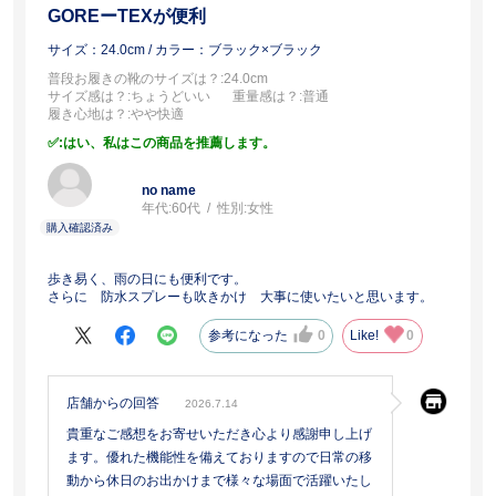
GOREーTEXが便利
サイズ：24.0cm
/ カラー：ブラック×ブラック
普段お履きの靴のサイズは？
:24.0cm
サイズ感は？
:ちょうどいい
重量感は？
:普通
履き心地は？
:やや快適
:はい、私はこの商品を推薦します。
no name
年代:
60代
性別:
女性
歩き易く、雨の日にも便利です。
さらに 防水スプレーも吹きかけ 大事に使いたいと思います。
参考になった
0
Like!
0
店舗からの回答
2026.7.14
貴重なご感想をお寄せいただき心より感謝申し上げ
ます。優れた機能性を備えておりますので日常の移
動から休日のお出かけまで様々な場面で活躍いたし