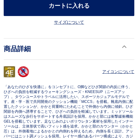
カートに入れる
サイズについて
商品詳細
アイコンについて
「あなたのひざを快適に」をコンセプトに、O脚などひざ関節の内反に伴う、
ひざへの負担を軽減するウォーキングシューズ・KNEESUP（ニーズアッ
プ）。タウンユースやトラベルに活用したい、スポーツカジュアルモデルで
す。産・学・医で共同開発のクッション機能「MCCS」を搭載。靴底内側に配
置したクッションが、かかと荷重時にたわむことで外側から内側に傾斜。ひざ
関節を内側へ誘導することで、ひざへの負担を軽減しています。ミッドソール
はスムーズな歩行をサポートする舟底設計を採用。かかと部には衝撃緩衝機能
GELを搭載しています。足なじみのよいポリウレタン素材を採用したインナー
ソールは、立体形状で高いフィット感を追求。かかと部のカウンター（かかと
芯）は、外側着地によるかかとの内倒れを抑えるため、内側を長く設計。アッ
パーにはニット調メッシュを採用。レイヤー感のあるパーツ構成により、カジ