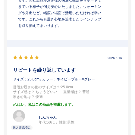
ます。弊社製品がお客様の快適な生活をサポートで
きている様子が伺え安心いたしました。ウォーキン
グや外出など、幅広い場面で活用いただければ幸い
です。これからも履き心地を追求したラインナップ
を取り揃えてまいります。
2026.6.16
リピートを繰り返しています
サイズ：25.0cm
/ カラー：ネイビーブルー×グレー
普段お履きの靴のサイズは？
:25.0cm
サイズ感は？
:ちょうどいい
重量感は？
:普通
履き心地は？
:快適
:はい、私はこの商品を推薦します。
しんちゃん
年代:
60代
性別:
男性