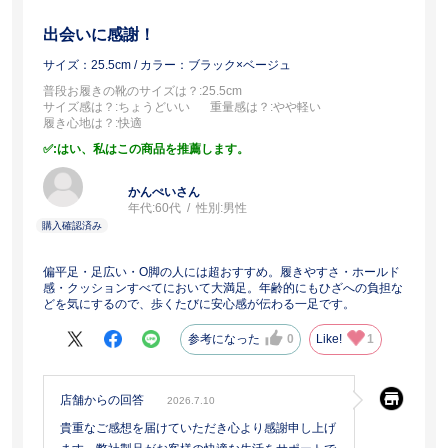
出会いに感謝！
サイズ：25.5cm
/ カラー：ブラック×ベージュ
普段お履きの靴のサイズは？
:25.5cm
サイズ感は？
:ちょうどいい
重量感は？
:やや軽い
履き心地は？
:快適
:はい、私はこの商品を推薦します。
かんぺいさん
年代:
60代
性別:
男性
偏平足・足広い・O脚の人には超おすすめ。履きやすさ・ホールド
感・クッションすべてにおいて大満足。年齢的にもひざへの負担な
どを気にするので、歩くたびに安心感が伝わる一足です。
参考になった
0
Like!
1
店舗からの回答
2026.7.10
貴重なご感想を届けていただき心より感謝申し上げ