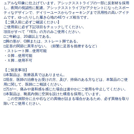
ュアルな印象に仕上げています。アシックスストライプの一部に反射材を採用
し、夜間の視認性に配慮。アシックスストライプがアクセントになったスポー
ティなデザインで、デイリーユースからウォーキングまで汎用性の高いアイテ
ムです。ゆったりした履き心地の4Eウィズ相当です。
【ご購入前に必ずご確認ください】
ご使用前に必ず下記項目をチェックしてください。
項目がすべて『YES』の方のみご使用ください。
□ご年齢は、20歳以上である。
□脚の形が、O脚または、ストレート脚である。
□足首の関節に異常がない。（頻繁に足首を捻挫するなど）
・ストレート脚…使用可能
・Ｏ脚…使用可能
・Ｘ脚…使用不可
【ご留意事項】
□本製品は、医療器具ではありません。
□現在、医師の治療をお受けの方、及び、持病のある方などは、本製品のご使
用に関して、医師にご相談ください。
□万が一、痛みや違和感を感じた場合は速やかにご使用を中止してください。
□本製品は、靴底内側に空洞を設けた構造を採用しています。
この空洞部分に土や石などの異物が詰まる場合があるため、必ず異物を取り
除いてご使用ください。