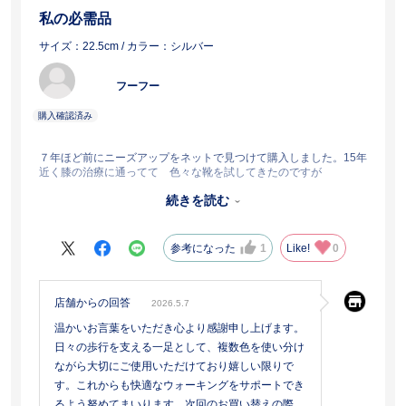
私の必需品
サイズ：22.5cm
/ カラー：シルバー
フーフー
７年ほど前にニーズアップをネットで見つけて購入しました。15年
近く膝の治療に通ってて 色々な靴を試してきたのですが
この靴を履くと 何時もより楽に歩けるんです。それから色違いで
続きを読む
３足程をローテーションしながら 毎日使っています。
私には無くてはならない必需品です。
参考になった
1
Like!
0
店舗からの回答
2026.5.7
温かいお言葉をいただき心より感謝申し上げます。
日々の歩行を支える一足として、複数色を使い分け
ながら大切にご使用いただけており嬉しい限りで
す。これからも快適なウォーキングをサポートでき
るよう努めてまいります。次回のお買い替えの際