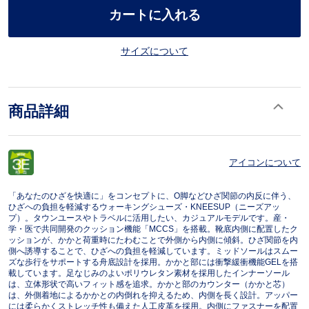
カートに入れる
サイズについて
商品詳細
アイコンについて
「あなたのひざを快適に」をコンセプトに、O脚などひざ関節の内反に伴う、
ひざへの負担を軽減するウォーキングシューズ・KNEESUP（ニーズアッ
プ）。タウンユースやトラベルに活用したい、カジュアルモデルです。産・
学・医で共同開発のクッション機能「MCCS」を搭載。靴底内側に配置したク
ッションが、かかと荷重時にたわむことで外側から内側に傾斜。ひざ関節を内
側へ誘導することで、ひざへの負担を軽減しています。ミッドソールはスムー
ズな歩行をサポートする舟底設計を採用。かかと部には衝撃緩衝機能GELを搭
載しています。足なじみのよいポリウレタン素材を採用したインナーソール
は、立体形状で高いフィット感を追求。かかと部のカウンター（かかと芯）
は、外側着地によるかかとの内倒れを抑えるため、内側を長く設計。アッパー
には柔らかくストレッチ性も備えた人工皮革を採用。内側にファスナーを配置