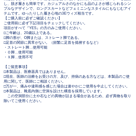
し、脱ぎ履きも簡単です。カジュアルさのなかにも品のよさが感じられるシン
プルなデザインで、ロングスカートなどフェミニンなスタイルにもなじむアイ
テムです。ゆったりした履き心地の3Eウィズ相当です。
【ご購入前に必ずご確認ください】
ご使用前に必ず下記項目をチェックしてください。
項目がすべて『YES』の方のみご使用ください。
□ご年齢は、20歳以上である。
□脚の形が、O脚または、ストレート脚である。
□足首の関節に異常がない。（頻繁に足首を捻挫するなど）
・ストレート脚…使用可能
・Ｏ脚…使用可能
・Ｘ脚…使用不可
【ご留意事項】
□本製品は、医療器具ではありません。
□現在、医師の治療をお受けの方、及び、持病のある方などは、本製品のご使
用に関して、医師にご相談ください。
□万が一、痛みや違和感を感じた場合は速やかにご使用を中止してください。
□本製品は、靴底内側に空洞を設けた構造を採用しています。
この空洞部分に土や石などの異物が詰まる場合があるため、必ず異物を取り
除いてご使用ください。