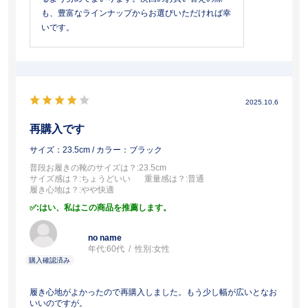
も、豊富なラインナップからお選びいただければ幸
いです。
2025.10.6
再購入です
サイズ：23.5cm
/ カラー：ブラック
普段お履きの靴のサイズは？
:23.5cm
サイズ感は？
:ちょうどいい
重量感は？
:普通
履き心地は？
:やや快適
:はい、私はこの商品を推薦します。
no name
年代:
60代
性別:
女性
履き心地がよかったので再購入しました。もう少し幅が広いとなお
いいのですが。