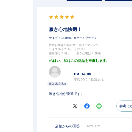
履き心地快適！
サイズ：23.0cm
/ カラー：ブラック
普段お履きの靴のサイズは？
:23.0cm
サイズ感は？
:ちょうどいい
重量感は？
:軽い
履き心地は？
:快適
:はい、私はこの商品を推薦します。
no name
年代:
50代
性別:
女性
履き心地が快適です。
参考に
店舗からの回答
2026.7.21