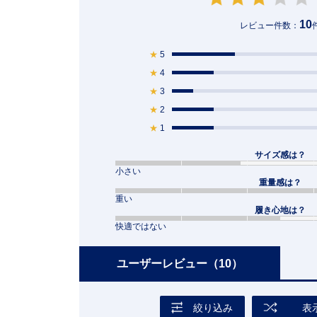
10
レビュー件数：
★
5
★
4
★
3
★
2
★
1
サイズ感は？
小さい
重量感は？
重い
履き心地は？
快適ではない
ユーザーレビュー
（10）
絞り込み
表