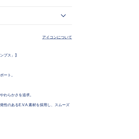
アイコンについて
ンプス」】
ポート。
やわらかさを追求。
のあるE.V.A.素材を採用し、スムーズ