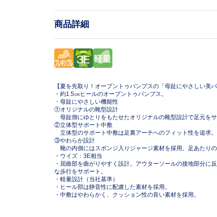
商品詳細
【夏を先取り！オープントゥパンプスの「母趾にやさしい美パ
・約1.5㎝ヒールのオープントゥパンプス。
・母趾にやさしい機能性
①オリジナルの靴型設計
母趾側にゆとりをもたせたオリジナルの靴型設計で足元をサ
②立体型サポート中敷
立体型のサポート中敷は足裏アーチへのフィット性を追求。
③やわらか設計
靴の内側にはスポンジ入りジャージ素材を採用。足あたりの
・ウイズ：3E相当
・屈曲部を曲がりやすく設計。アウターソールの接地部分に反発性
な歩行をサポート。
・軽量設計（当社基準）
・ヒール部は静音性に配慮した素材を採用。
・中敷はやわらかく、クッション性の良い素材を採用。