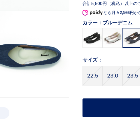
合計5,500円（税込）以上の
なら
月々2,566円
か
カラー：
ブルーデニム
サイズ：
22.5
23.0
23.5