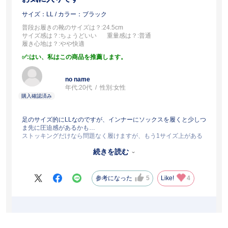
サイズ：LL
/ カラー：ブラック
普段お履きの靴のサイズは？
:24.5cm
サイズ感は？
:ちょうどいい
重量感は？
:普通
履き心地は？
:やや快適
:はい、私はこの商品を推薦します。
no name
年代:
20代
性別:
女性
足のサイズ的にLLなのですが、インナーにソックスを履くと少しつ
ま先に圧迫感があるかも…
ストッキングだけなら問題なく履けますが、もう1サイズ上がある
といいなと思います。
続きを読む
でもデザインなどはもちろん仕様すべて希望通りなので、満足で
す！
参考になった
5
Like!
4