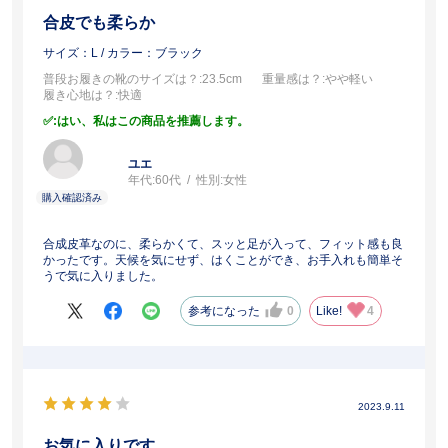
合皮でも柔らか
サイズ：L
/ カラー：ブラック
普段お履きの靴のサイズは？
:23.5cm
重量感は？
:やや軽い
履き心地は？
:快適
:はい、私はこの商品を推薦します。
ユエ
年代:
60代
性別:
女性
合成皮革なのに、柔らかくて、スッと足が入って、フィット感も良
かったです。天候を気にせず、はくことができ、お手入れも簡単そ
うで気に入りました。
参考になった
0
Like!
4
2023.9.11
お気に入りです