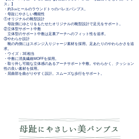
ス」】
・約3㎝ヒールのラウンドトゥのバレエパンプス。
・母趾にやさしい機能性
①オリジナルの靴型設計
母趾側にゆとりをもたせたオリジナルの靴型設計で足元をサポート。
②立体型サポート中敷
立体型のサポート中敷は足裏アーチへのフィット性を追求。
③やわらか設計
靴の内側にはスポンジ入りジャージ素材を採用。足あたりのやわらかさを追
求。
・ウイズ：3E相当
・中敷に消臭繊維MOFFを採用。
・取り外し可能な立体感のあるアーチサポート中敷。やわらかく、クッション
性の良い素材を採用。
・屈曲部を曲がりやすく設計。スムーズな歩行をサポート。