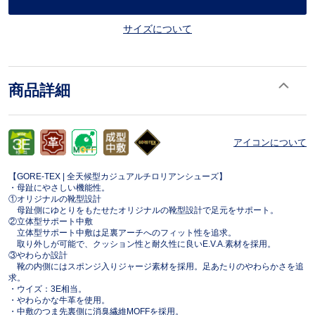
サイズについて
商品詳細
アイコンについて
【GORE-TEX | 全天候型カジュアルチロリアンシューズ】
・母趾にやさしい機能性。
①オリジナルの靴型設計
母趾側にゆとりをもたせたオリジナルの靴型設計で足元をサポート。
②立体型サポート中敷
立体型サポート中敷は足裏アーチへのフィット性を追求。
取り外しが可能で、クッション性と耐久性に良いE.V.A.素材を採用。
③やわらか設計
靴の内側にはスポンジ入りジャージ素材を採用。足あたりのやわらかさを追
求。
・ウイズ：3E相当。
・やわらかな牛革を使用。
・中敷のつま先裏側に消臭繊維MOFFを採用。