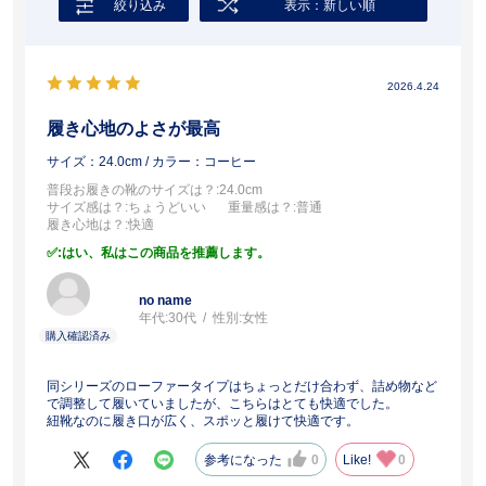
絞り込み
表示：新しい順
2026.4.24
履き心地のよさが最高
サイズ：24.0cm
/ カラー：コーヒー
普段お履きの靴のサイズは？
:24.0cm
サイズ感は？
:ちょうどいい
重量感は？
:普通
履き心地は？
:快適
:はい、私はこの商品を推薦します。
no name
年代:
30代
性別:
女性
同シリーズのローファータイプはちょっとだけ合わず、詰め物など
で調整して履いていましたが、こちらはとても快適でした。
紐靴なのに履き口が広く、スポッと履けて快適です。
参考になった
0
Like!
0