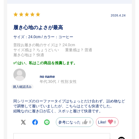
2026.4.24
履き心地のよさが最高
サイズ：24.0cm
/ カラー：コーヒー
普段お履きの靴のサイズは？
:24.0cm
サイズ感は？
:ちょうどいい
重量感は？
:普通
履き心地は？
:快適
:はい、私はこの商品を推薦します。
no name
年代:
30代
性別:
女性
同シリーズのローファータイプはちょっとだけ合わず、詰め物など
で調整して履いていましたが、こちらはとても快適でした。
紐靴なのに履き口が広く、スポッと履けて快適です。
参考になった
0
Like!
0