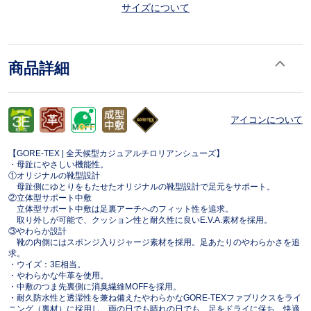
サイズについて
商品詳細
アイコンについて
【GORE-TEX | 全天候型カジュアルチロリアンシューズ】
・母趾にやさしい機能性。
①オリジナルの靴型設計
母趾側にゆとりをもたせたオリジナルの靴型設計で足元をサポート。
②立体型サポート中敷
立体型サポート中敷は足裏アーチへのフィット性を追求。
取り外しが可能で、クッション性と耐久性に良いE.V.A.素材を採用。
③やわらか設計
靴の内側にはスポンジ入りジャージ素材を採用。足あたりのやわらかさを追
求。
・ウイズ：3E相当。
・やわらかな牛革を使用。
・中敷のつま先裏側に消臭繊維MOFFを採用。
・耐久防水性と透湿性を兼ね備えたやわらかなGORE-TEXファブリクスをライ
ニング（裏材）に採用し、雨の日でも晴れの日でも、足をドライに保ち、快適