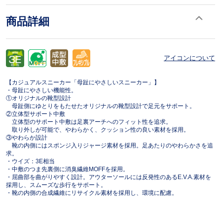
商品詳細
アイコンについて
【カジュアルスニーカー「母趾にやさしいスニーカー」】
・母趾にやさしい機能性。
①オリジナルの靴型設計
母趾側にゆとりをもたせたオリジナルの靴型設計で足元をサポート。
②立体型サポート中敷
立体型のサポート中敷は足裏アーチへのフィット性を追求。
取り外しが可能で、やわらかく、クッション性の良い素材を採用。
③やわらか設計
靴の内側にはスポンジ入りジャージ素材を採用。足あたりのやわらかさを追
求。
・ウイズ：3E相当
・中敷のつま先裏側に消臭繊維MOFFを採用。
・屈曲部を曲がりやすく設計。アウターソールには反発性のあるE.V.A.素材を
採用し、スムーズな歩行をサポート。
・靴の内側の合成繊維にリサイクル素材を採用し、環境に配慮。