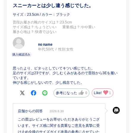
スニーカーとは少し違う感じでした。
サイズ：23.5cm
/ カラー：ブラック
普段お履きの靴のサイズは？
:23.5cm
サイズ感は？
:ちょうどいい
重量感は？
:やや重い
履き心地は？
:快適ではない
no name
年代:
50代
性別:
女性
思ったより、ピタっとしていてキツい感じでした。
足のサイズは23ですが、少しむくみがあるので普段から3Eを履い
ています。
伸びる感じがしないので、少し残念でした。
参考になった
0
Like!
1
店舗からの回答
2026.6.30
この度はレビューをお寄せいただきありがとうござ
います。サイズ感に関する貴重なご意見を真摯に受
け止め今後のサイズガイド改善の参考にさせていた