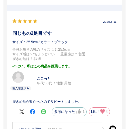
2025.6.11
同じもの2足目です
サイズ：25.5cm
/ カラー：ブラック
普段お履きの靴のサイズは？
:25.5cm
サイズ感は？
:ちょうどいい
重量感は？
:普通
履き心地は？
:快適
:はい、私はこの商品を推薦します。
ここっと
年代:
50代
性別:
男性
履き心地が良かったのでリピートしました。
参考になった
1
Like!
4