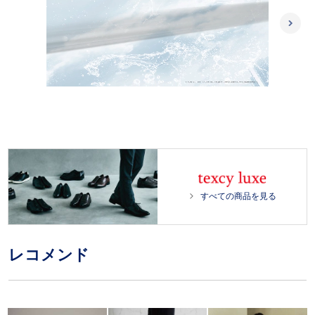
L
/
o
P
U
a
l
n
d
a
m
e
y
u
d
t
:
e
1
0
0
.
0
すべての商品を見る
0
%
レコメンド