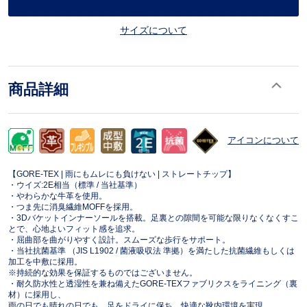
サイズについて
商品詳細
アイコンについて
【GORE-TEX | 雨にもムレにも負けない | ストレートチップ】
・ウイズ:2E相当（標準 / 当社基準）
・やわらかな牛革を使用。
・つま先に消臭繊維MOFFを採用。
・3Dバケットインナーソールを搭載。足裏との隙間を可能な限りなくなくすこ
とで、心地よいフィット感を追求。
・屈曲部を曲がりやすく設計。スムーズな歩行をサポート。
・当社抗菌基準 （JIS L1902 / 菌液吸収法 準拠）を満たした抗菌繊維もしくは
加工を中敷に採用。
※持続的な効果を保証するものではございません。
・耐久防水性と透湿性を兼ね備えたGORE-TEXファブリクスをライニング（裏
材）に採用し、
雨の日でも晴れの日でも、足をドライに保ち、快適な靴内環境を実現。