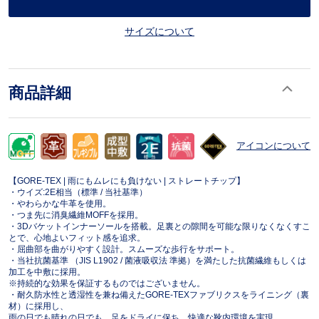
サイズについて
商品詳細
アイコンについて
【GORE-TEX | 雨にもムレにも負けない | ストレートチップ】
・ウイズ:2E相当（標準 / 当社基準）
・やわらかな牛革を使用。
・つま先に消臭繊維MOFFを採用。
・3Dバケットインナーソールを搭載。足裏との隙間を可能な限りなくなくすこ
とで、心地よいフィット感を追求。
・屈曲部を曲がりやすく設計。スムーズな歩行をサポート。
・当社抗菌基準 （JIS L1902 / 菌液吸収法 準拠）を満たした抗菌繊維もしくは
加工を中敷に採用。
※持続的な効果を保証するものではございません。
・耐久防水性と透湿性を兼ね備えたGORE-TEXファブリクスをライニング（裏
材）に採用し、
雨の日でも晴れの日でも、足をドライに保ち、快適な靴内環境を実現。