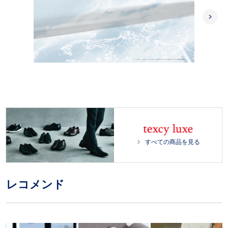
L
/
o
P
U
a
l
n
d
a
m
e
y
u
d
t
:
e
1
0
0
.
0
すべての商品を見る
0
%
レコメンド