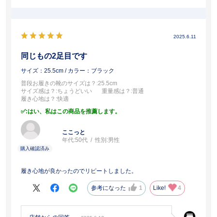
2025.6.11
同じもの2足目です
サイズ：25.5cm
/ カラー：ブラック
普段お履きの靴のサイズは？
:25.5cm
サイズ感は？
:ちょうどいい
重量感は？
:普通
履き心地は？
:快適
:はい、私はこの商品を推薦します。
ここっと
年代:
50代
性別:
男性
履き心地が良かったのでリピートしました。
参考になった
1
Like!
4