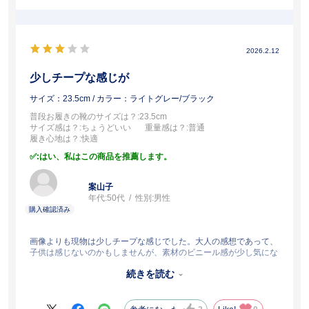
2026.2.12
少しチープな感じが
サイズ：23.5cm
/ カラー：ライトグレー/ブラック
普段お履きの靴のサイズは？
:23.5cm
サイズ感は？
:ちょうどいい
重量感は？
:普通
履き心地は？
:快適
:はい、私はこの商品を推薦します。
案山子
年代:
50代
性別:
男性
画像よりも現物は少しチープな感じでした。大人の感想であって、
子供は感じないのかもしませんが、素材のビニール感が少し気にな
りました。ただ、良心的価格なので文句は言えないし、むしろ、ア
続きを読む
シックスのちゃんとした作りの靴をこの価格で実現できてることに
感謝しなければいけないのかも知れませんが…。