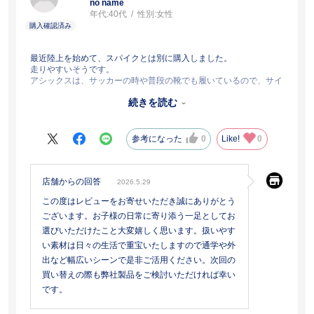
no name
年代:
40代
性別:
女性
最近陸上を始めて、スパイクとは別に購入しました。
走りやすいそうです。
アシックスは、サッカーの時や普段の靴でも履いているので、サイ
ズ感はぴったりでした。
続きを読む
つるんとしてるので、トラックの赤色がついちゃっても落としやす
いです！
参考になった
0
Like!
0
店舗からの回答
2026.5.29
この度はレビューをお寄せいただき誠にありがとう
ございます。お子様の日常に寄り添う一足としてお
選びいただけたこと大変嬉しく思います。扱いやす
い素材は日々の生活で重宝いたしますので通学や外
出など幅広いシーンで是非ご活用ください。次回の
買い替えの際も弊社製品をご検討いただければ幸い
です。