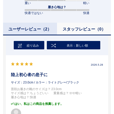
重い
軽い
履き心地は？
快適ではない
快適
ユーザーレビュー
（2）
スタッフレビュー
（0）
絞り込み
表示：新しい順
2026.5.28
陸上初心者の息子に
サイズ：23.0cm
/ カラー：ライトグレー/ブラック
普段お履きの靴のサイズは？
:23.0cm
サイズ感は？
:ちょうどいい
重量感は？
:やや軽い
履き心地は？
:快適
:はい、私はこの商品を推薦します。