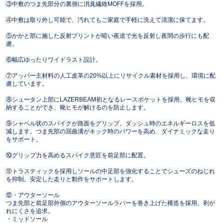
③中敷のつま先部分の裏側に消臭繊維MOFFを採用。
④中敷は取り外し可能で、汚れてもご家庭で手軽に洗えて清潔に保てます。
⑤かかと部に施した反射プリントが暗い夜道で光を反射し夜間の歩行にも配
慮。
⑥幅広ゆったりワイドラスト設計。
⑦アッパー主材料の人工皮革の20%以上にリサイクル素材を採用し、環境に配
慮しています。
⑧シュータン上部にLAZERBEAM初となるレースポケットを採用。靴ヒモを収
納することができ、靴ヒモが解けるのを防止します。
⑨シャベル状のスパイクが路面をグリップ。ダッシュ時のエネルギーロスを低
減します。つま先部の屈曲溝がキック時のパワーを高め、ダイナミックな走り
をサポート。
⑩グリップ力を高めるスパイク意匠を前足部に配置。
⑪トラスティックを採用しソールの中足部を強化することでシューズのねじれ
を抑制。安定した走りと動作をサポートします。
⑫・アウターソール
つま先部と前足部外側のアウターソールラバーを巻き上げた構造を採用。剥が
れにくさを追求。
・ミッドソール