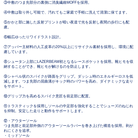
③中敷のつま先部分の裏側に消臭繊維MOFFを採用。
④中敷は取り外し可能で、汚れてもご家庭で手軽に洗えて清潔に保てます。
⑤かかと部に施した反射プリントが暗い夜道で光を反射し夜間の歩行にも配
慮。
⑥幅広ゆったりワイドラスト設計。
⑦アッパー主材料の人工皮革の20%以上にリサイクル素材を採用し、環境に配
慮しています。
⑧シュータン上部にLAZERBEAM初となるレースポケットを採用。靴ヒモを収
納することができ、靴ヒモが解けるのを防止します。
⑨シャベル状のスパイクが路面をグリップ。ダッシュ時のエネルギーロスを低
減します。つま先部の屈曲溝がキック時のパワーを高め、ダイナミックな走り
をサポート。
⑩グリップ力を高めるスパイク意匠を前足部に配置。
⑪トラスティックを採用しソールの中足部を強化することでシューズのねじれ
を抑制。安定した走りと動作をサポートします。
⑫・アウターソール
つま先部と前足部外側のアウターソールラバーを巻き上げた構造を採用。剥が
れにくさを追求。
・ミッドソール