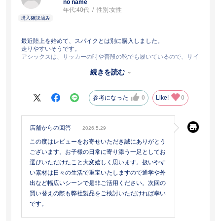
no name
年代:
40代
性別:
女性
最近陸上を始めて、スパイクとは別に購入しました。
走りやすいそうです。
アシックスは、サッカーの時や普段の靴でも履いているので、サイ
ズ感はぴったりでした。
続きを読む
つるんとしてるので、トラックの赤色がついちゃっても落としやす
いです！
参考になった
0
Like!
0
店舗からの回答
2026.5.29
この度はレビューをお寄せいただき誠にありがとう
ございます。お子様の日常に寄り添う一足としてお
選びいただけたこと大変嬉しく思います。扱いやす
い素材は日々の生活で重宝いたしますので通学や外
出など幅広いシーンで是非ご活用ください。次回の
買い替えの際も弊社製品をご検討いただければ幸い
です。