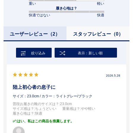
重い
軽い
履き心地は？
快適ではない
快適
ユーザーレビュー
（2）
スタッフレビュー
（0）
絞り込み
表示：新しい順
2026.5.28
陸上初心者の息子に
サイズ：23.0cm
/ カラー：ライトグレー/ブラック
普段お履きの靴のサイズは？
:23.0cm
サイズ感は？
:ちょうどいい
重量感は？
:やや軽い
履き心地は？
:快適
:はい、私はこの商品を推薦します。