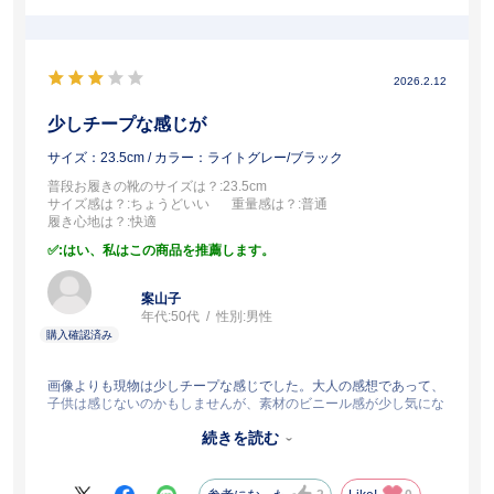
2026.2.12
少しチープな感じが
サイズ：23.5cm
/ カラー：ライトグレー/ブラック
普段お履きの靴のサイズは？
:23.5cm
サイズ感は？
:ちょうどいい
重量感は？
:普通
履き心地は？
:快適
:はい、私はこの商品を推薦します。
案山子
年代:
50代
性別:
男性
画像よりも現物は少しチープな感じでした。大人の感想であって、
子供は感じないのかもしませんが、素材のビニール感が少し気にな
りました。ただ、良心的価格なので文句は言えないし、むしろ、ア
続きを読む
シックスのちゃんとした作りの靴をこの価格で実現できてることに
感謝しなければいけないのかも知れませんが…。