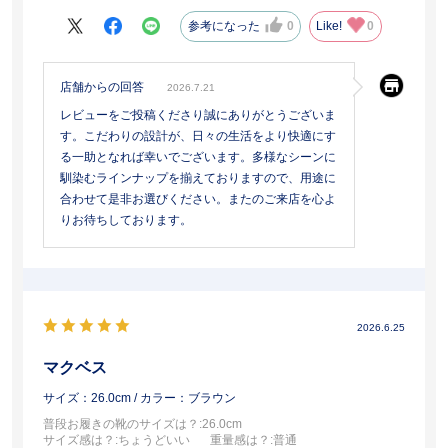
参考になった
0
Like!
0
店舗からの回答
2026.7.21
レビューをご投稿くださり誠にありがとうございま
す。こだわりの設計が、日々の生活をより快適にす
る一助となれば幸いでございます。多様なシーンに
馴染むラインナップを揃えておりますので、用途に
合わせて是非お選びください。またのご来店を心よ
りお待ちしております。
2026.6.25
マクベス
サイズ：26.0cm
/ カラー：ブラウン
普段お履きの靴のサイズは？
:26.0cm
サイズ感は？
:ちょうどいい
重量感は？
:普通