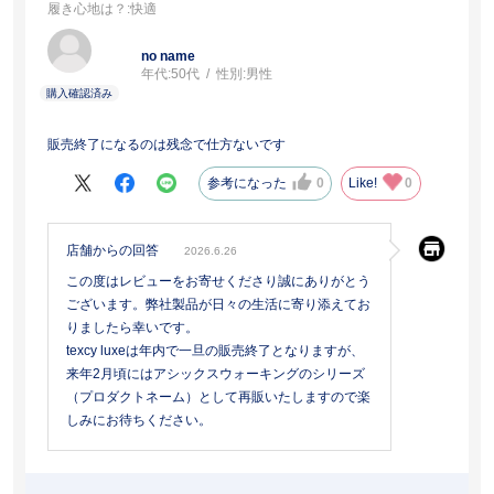
履き心地は？
:快適
no name
年代:
50代
性別:
男性
販売終了になるのは残念で仕方ないです
参考になった
0
Like!
0
店舗からの回答
2026.6.26
この度はレビューをお寄せくださり誠にありがとう
ございます。弊社製品が日々の生活に寄り添えてお
りましたら幸いです。
texcy luxeは年内で一旦の販売終了となりますが、
来年2月頃にはアシックスウォーキングのシリーズ
（プロダクトネーム）として再販いたしますので楽
しみにお待ちください。