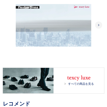
L
/
o
P
U
a
l
n
d
a
m
e
y
u
d
t
:
e
1
0
0
.
0
すべての商品を見る
0
%
レコメンド