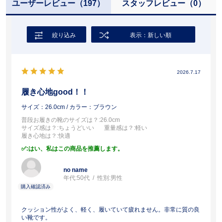
ユーザーレビュー
（197）
スタッフレビュー
（0）
絞り込み
表示：新しい順
2026.7.17
履き心地good！！
サイズ：26.0cm
/ カラー：ブラウン
普段お履きの靴のサイズは？
:26.0cm
サイズ感は？
:ちょうどいい
重量感は？
:軽い
履き心地は？
:快適
:はい、私はこの商品を推薦します。
no name
年代:
50代
性別:
男性
クッション性がよく、軽く、履いていて疲れません。非常に質の良
い靴です。