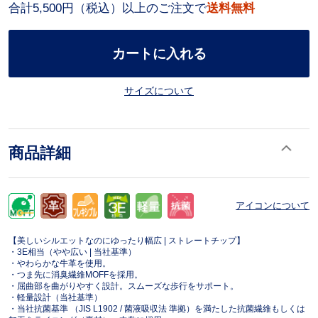
合計5,500円（税込）以上のご注文で
送料無料
カートに入れる
サイズについて
商品詳細
アイコンについて
【美しいシルエットなのにゆったり幅広 | ストレートチップ】
・3E相当（やや広い | 当社基準）
・やわらかな牛革を使用。
・つま先に消臭繊維MOFFを採用。
・屈曲部を曲がりやすく設計。スムーズな歩行をサポート。
・軽量設計（当社基準）
・当社抗菌基準 （JIS L1902 / 菌液吸収法 準拠）を満たした抗菌繊維もしくは