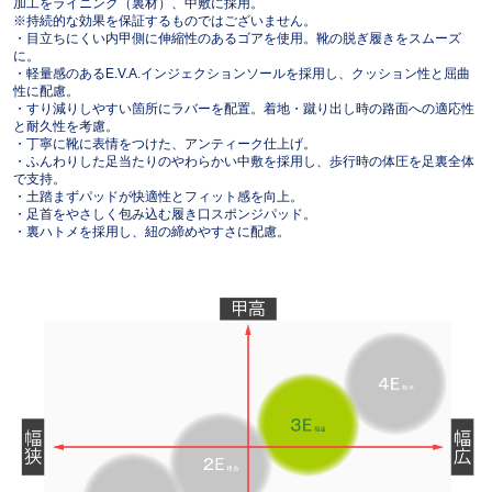
加工をライニング（裏材）、中敷に採用。
※持続的な効果を保証するものではございません。
・目立ちにくい内甲側に伸縮性のあるゴアを使用。靴の脱ぎ履きをスムーズ
に。
・軽量感のあるE.V.A.インジェクションソールを採用し、クッション性と屈曲
性に配慮。
・すり減りしやすい箇所にラバーを配置。着地・蹴り出し時の路面への適応性
と耐久性を考慮。
・丁寧に靴に表情をつけた、アンティーク仕上げ。
・ふんわりした足当たりのやわらかい中敷を採用し、歩行時の体圧を足裏全体
で支持。
・土踏まずパッドが快適性とフィット感を向上。
・足首をやさしく包み込む履き口スポンジパッド。
・裏ハトメを採用し、紐の締めやすさに配慮。