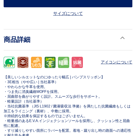
サイズについて
商品詳細
アイコンについて
【美しいシルエットなのにゆったり幅広 | バンプスリッポン】
・3E相当（やや広い | 当社基準）
・やわらかな牛革を使用。
・つま先に消臭繊維MOFFを採用。
・屈曲部を曲がりやすく設計。スムーズな歩行をサポート。
・軽量設計（当社基準）
・当社抗菌基準 （JIS L1902 / 菌液吸収法 準拠）を満たした抗菌繊維もしくは
加工をライニング（裏材）、中敷に採用。
※持続的な効果を保証するものではございません。
・軽量感のあるE.V.A.インジェクションソールを採用し、クッション性と屈曲
性に配慮。
・すり減りしやすい箇所にラバーを配置。着地・蹴り出し時の路面への適応性
と耐久性を考慮。