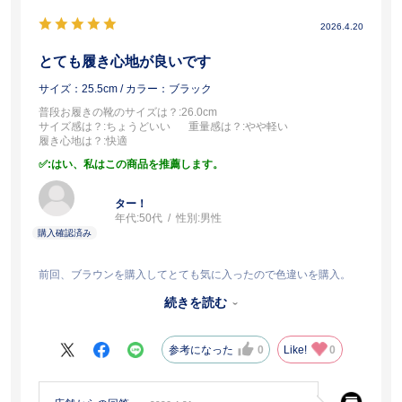
2026.4.20
とても履き心地が良いです
サイズ：25.5cm
/ カラー：ブラック
普段お履きの靴のサイズは？
:26.0cm
サイズ感は？
:ちょうどいい
重量感は？
:やや軽い
履き心地は？
:快適
:はい、私はこの商品を推薦します。
ター！
年代:
50代
性別:
男性
前回、ブラウンを購入してとても気に入ったので色違いを購入。
靴紐があるタイプは好きではないので、このタイプを購入します
続きを読む
が、
デザインもシンプルで革も固すぎず、歩き心地もとても良いです。
参考になった
0
Like!
0