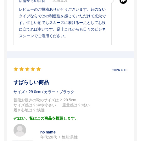
店舗からの回答
2026.4.21
レビューのご投稿ありがとうございます。紐のない
タイプならではの利便性を感じていただけて光栄で
す。忙しい朝でもスムーズに履ける一足としてお役
に立てれば幸いです。是非これからも日々のビジネ
スシーンでご活用ください。
2026.4.10
すばらしい商品
サイズ：29.0cm
/ カラー：ブラック
普段お履きの靴のサイズは？
:29.5cm
サイズ感は？
:やや小さい
重量感は？
:軽い
履き心地は？
:快適
:はい、私はこの商品を推薦します。
no name
年代:
20代
性別:
男性