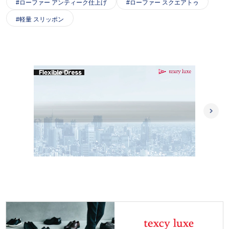
ローファー アンティーク仕上げ
ローファー スクエアトゥ
軽量 スリッポン
L
/
o
P
U
a
l
n
d
a
m
e
y
u
d
t
:
e
1
0
0
.