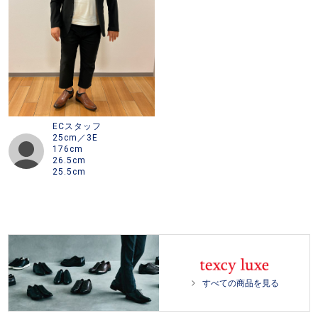
0
0
%
ECスタッフ
25cm／3E
176cm
26.5cm
25.5cm
すべての商品を見る