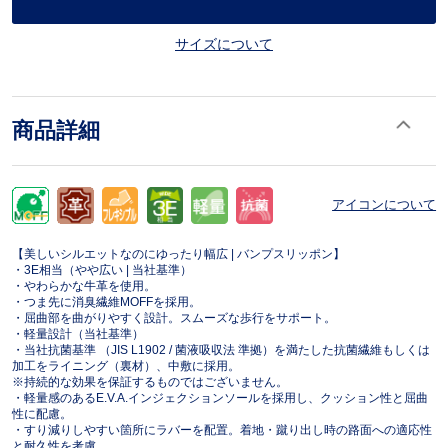
サイズについて
商品詳細
アイコンについて
【美しいシルエットなのにゆったり幅広 | バンプスリッポン】
・3E相当（やや広い | 当社基準）
・やわらかな牛革を使用。
・つま先に消臭繊維MOFFを採用。
・屈曲部を曲がりやすく設計。スムーズな歩行をサポート。
・軽量設計（当社基準）
・当社抗菌基準 （JIS L1902 / 菌液吸収法 準拠）を満たした抗菌繊維もしくは
加工をライニング（裏材）、中敷に採用。
※持続的な効果を保証するものではございません。
・軽量感のあるE.V.A.インジェクションソールを採用し、クッション性と屈曲
性に配慮。
・すり減りしやすい箇所にラバーを配置。着地・蹴り出し時の路面への適応性
と耐久性を考慮。