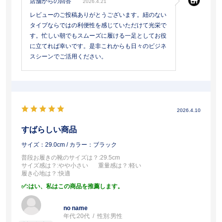
店舗からの回答
2026.4.21
レビューのご投稿ありがとうございます。紐のない
タイプならではの利便性を感じていただけて光栄で
す。忙しい朝でもスムーズに履ける一足としてお役
に立てれば幸いです。是非これからも日々のビジネ
スシーンでご活用ください。
2026.4.10
すばらしい商品
サイズ：29.0cm
/ カラー：ブラック
普段お履きの靴のサイズは？
:29.5cm
サイズ感は？
:やや小さい
重量感は？
:軽い
履き心地は？
:快適
:はい、私はこの商品を推薦します。
no name
年代:
20代
性別:
男性