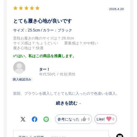
2026.4.20
とても履き心地が良いです
サイズ：25.5cm
/ カラー：ブラック
普段お履きの靴のサイズは？
:26.0cm
サイズ感は？
:ちょうどいい
重量感は？
:やや軽い
履き心地は？
:快適
:はい、私はこの商品を推薦します。
ター！
年代:
50代
性別:
男性
前回、ブラウンを購入してとても気に入ったので色違いを購入。
靴紐があるタイプは好きではないので、このタイプを購入します
続きを読む
が、
デザインもシンプルで革も固すぎず、歩き心地もとても良いです。
参考になった
0
Like!
0