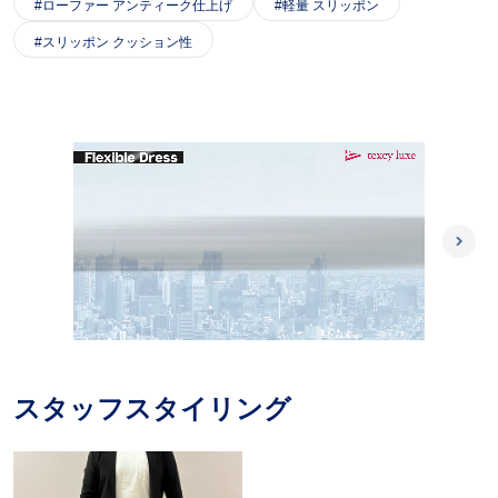
ローファー アンティーク仕上げ
軽量 スリッポン
スリッポン クッション性
L
/
o
P
U
a
l
n
d
a
m
e
y
u
d
スタッフスタイリング
t
:
e
1
0
0
.