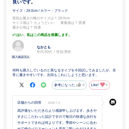
良いです。
サイズ：28.0cm
/ カラー：ブラック
普段お履きの靴のサイズは？
:28.0cm
サイズ感は？
:ちょうどいい
重量感は？
:普通
履き心地は？
:快適
:はい、私はこの商品を推薦します。
なかとも
年代:
50代
性別:
男性
何時も購入しているのと異なるタイプを今回試してみましたが、非
常に履きやすいです。次回もこれにしようと思います。
参考になった
0
Like!
0
店舗からの回答
2026.7.2
高評価をいただき心より感謝申し上げます。歩きや
すさにこだわった設計ですので毎日の快適な歩行を
サポートできれば何よりです。季節やシーンに合わ
せて他のバリエーションも是非ご覧いただけますと