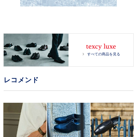
o
P
U
a
l
n
d
a
m
e
y
u
d
t
:
e
1
0
0
.
0
すべての商品を見る
0
%
レコメンド