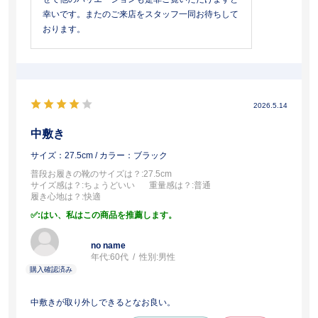
幸いです。またのご来店をスタッフ一同お待ちして
おります。
2026.5.14
中敷き
サイズ：27.5cm
/ カラー：ブラック
普段お履きの靴のサイズは？
:27.5cm
サイズ感は？
:ちょうどいい
重量感は？
:普通
履き心地は？
:快適
:はい、私はこの商品を推薦します。
no name
年代:
60代
性別:
男性
中敷きが取り外しできるとなお良い。