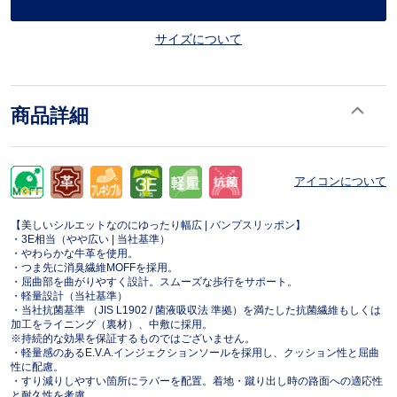
サイズについて
商品詳細
アイコンについて
【美しいシルエットなのにゆったり幅広 | バンプスリッポン】
・3E相当（やや広い | 当社基準）
・やわらかな牛革を使用。
・つま先に消臭繊維MOFFを採用。
・屈曲部を曲がりやすく設計。スムーズな歩行をサポート。
・軽量設計（当社基準）
・当社抗菌基準 （JIS L1902 / 菌液吸収法 準拠）を満たした抗菌繊維もしくは
加工をライニング（裏材）、中敷に採用。
※持続的な効果を保証するものではございません。
・軽量感のあるE.V.A.インジェクションソールを採用し、クッション性と屈曲
性に配慮。
・すり減りしやすい箇所にラバーを配置。着地・蹴り出し時の路面への適応性
と耐久性を考慮。