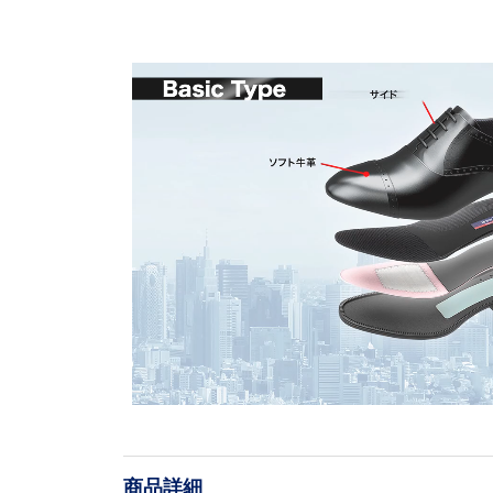
L
o
/
U
a
n
d
m
e
u
d
t
:
e
1
0
商品詳細
0