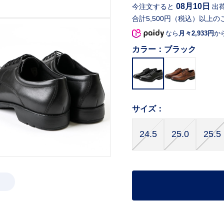
08月10日
今注文すると
出
合計5,500円（税込）以上の
なら
月々2,933円
か
カラー：
ブラック
サイズ：
24.5
25.0
25.5