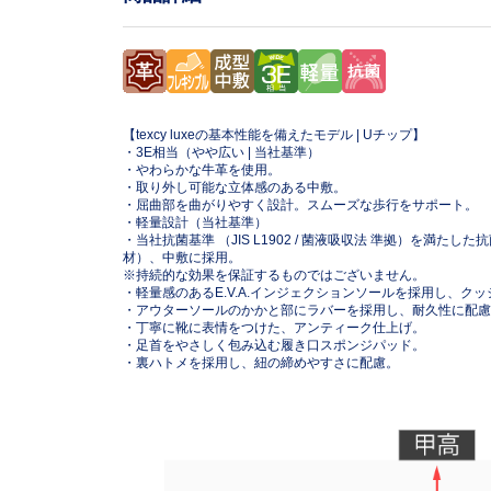
.
0
0
%
【texcy luxeの基本性能を備えたモデル | Uチップ】
・3E相当（やや広い | 当社基準）
・やわらかな牛革を使用。
・取り外し可能な立体感のある中敷。
・屈曲部を曲がりやすく設計。スムーズな歩行をサポート。
・軽量設計（当社基準）
・当社抗菌基準 （JIS L1902 / 菌液吸収法 準拠）を満た
材）、中敷に採用。
※持続的な効果を保証するものではございません。
・軽量感のあるE.V.A.インジェクションソールを採用し、ク
・アウターソールのかかと部にラバーを採用し、耐久性に配慮
・丁寧に靴に表情をつけた、アンティーク仕上げ。
・足首をやさしく包み込む履き口スポンジパッド。
・裏ハトメを採用し、紐の締めやすさに配慮。