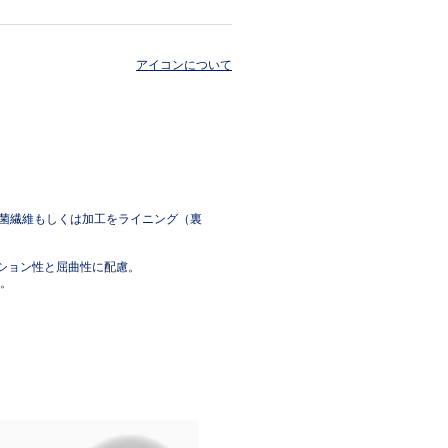
アイコンについて
した抗菌繊維もしくは加工をライニング（裏
ッション性と屈曲性に配慮。
。