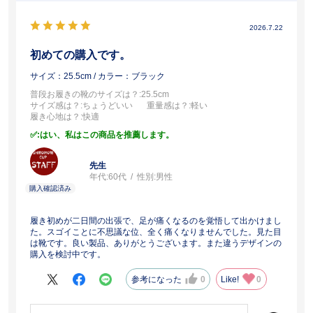
2026.7.22
初めての購入です。
サイズ：25.5cm
/ カラー：ブラック
普段お履きの靴のサイズは？
:25.5cm
サイズ感は？
:ちょうどいい
重量感は？
:軽い
履き心地は？
:快適
:はい、私はこの商品を推薦します。
先生
年代:
60代
性別:
男性
履き初めが二日間の出張で、足が痛くなるのを覚悟して出かけまし
た。スゴイことに不思議な位、全く痛くなりませんでした。見た目
は靴です。良い製品、ありがとうございます。また違うデザインの
購入を検討中です。
参考になった
0
Like!
0