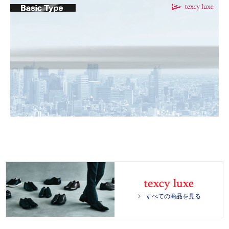
L
/
o
U
a
n
d
m
e
u
d
t
:
e
1
0
0
.
0
すべての商品を見る
0
%