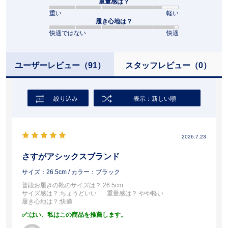
重量感は？
重い
軽い
履き心地は？
快適ではない
快適
ユーザーレビュー
（91）
スタッフレビュー
（0）
絞り込み
表示：新しい順
2026.7.23
さすがアシックスブランド
サイズ：26.5cm
/ カラー：ブラック
普段お履きの靴のサイズは？
:26.5cm
サイズ感は？
:ちょうどいい
重量感は？
:やや軽い
履き心地は？
:快適
:はい、私はこの商品を推薦します。