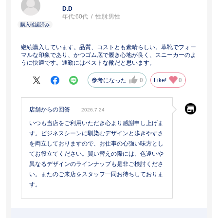
D.D
年代:
60代
性別:
男性
継続購入しています。品質、コストとも素晴らしい。革靴でフォー
マルな印象であり、かつゴム底で履き心地が良く、スニーカーのよ
うに快適です。通勤にはベストな靴だと思います。
参考になった
0
Like!
0
店舗からの回答
2026.7.24
いつも当店をご利用いただき心より感謝申し上げま
す。ビジネスシーンに馴染むデザインと歩きやすさ
を両立しておりますので、お仕事の心強い味方とし
てお役立てください。買い替えの際には、色違いや
異なるデザインのラインナップも是非ご検討くださ
い。またのご来店をスタッフ一同お待ちしておりま
す。