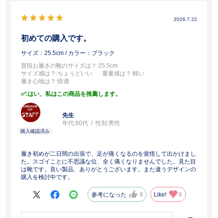
2026.7.22
初めての購入です。
サイズ：25.5cm
/ カラー：ブラック
普段お履きの靴のサイズは？
:25.5cm
サイズ感は？
:ちょうどいい
重量感は？
:軽い
履き心地は？
:快適
:はい、私はこの商品を推薦します。
先生
年代:
60代
性別:
男性
履き初めが二日間の出張で、足が痛くなるのを覚悟して出かけまし
た。スゴイことに不思議な位、全く痛くなりませんでした。見た目
は靴です。良い製品、ありがとうございます。また違うデザインの
購入を検討中です。
参考になった
0
Like!
0