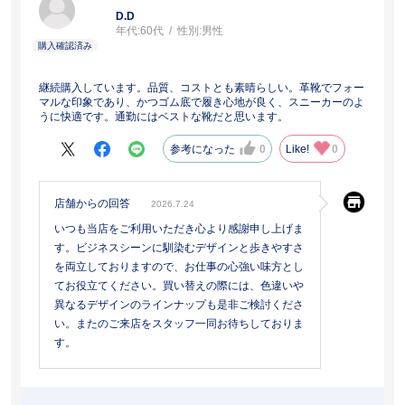
D.D
年代:
60代
性別:
男性
継続購入しています。品質、コストとも素晴らしい。革靴でフォー
マルな印象であり、かつゴム底で履き心地が良く、スニーカーのよ
うに快適です。通勤にはベストな靴だと思います。
参考になった
0
Like!
0
店舗からの回答
2026.7.24
いつも当店をご利用いただき心より感謝申し上げま
す。ビジネスシーンに馴染むデザインと歩きやすさ
を両立しておりますので、お仕事の心強い味方とし
てお役立てください。買い替えの際には、色違いや
異なるデザインのラインナップも是非ご検討くださ
い。またのご来店をスタッフ一同お待ちしておりま
す。