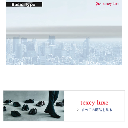
L
/
o
U
a
n
d
m
e
u
d
t
:
e
1
0
0
.
0
すべての商品を見る
0
%