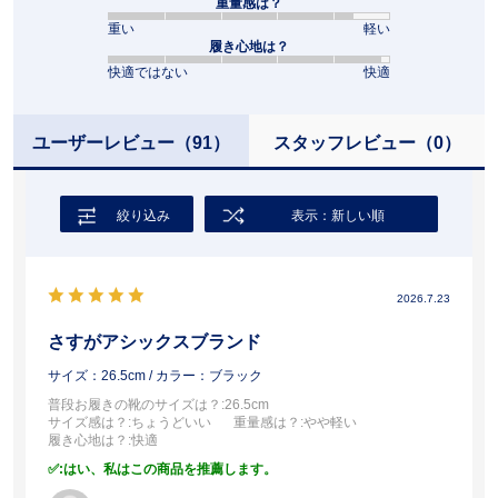
重量感は？
重い
軽い
履き心地は？
快適ではない
快適
ユーザーレビュー
（91）
スタッフレビュー
（0）
絞り込み
表示：新しい順
2026.7.23
さすがアシックスブランド
サイズ：26.5cm
/ カラー：ブラック
普段お履きの靴のサイズは？
:26.5cm
サイズ感は？
:ちょうどいい
重量感は？
:やや軽い
履き心地は？
:快適
:はい、私はこの商品を推薦します。