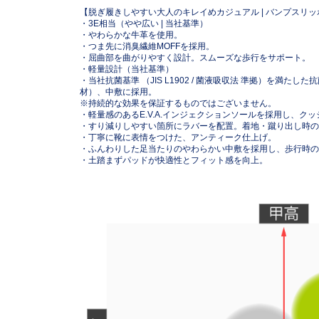
【脱ぎ履きしやすい大人のキレイめカジュアル | バンプスリッ
・3E相当（やや広い | 当社基準）
・やわらかな牛革を使用。
・つま先に消臭繊維MOFFを採用。
・屈曲部を曲がりやすく設計。スムーズな歩行をサポート。
・軽量設計（当社基準）
・当社抗菌基準 （JIS L1902 / 菌液吸収法 準拠）を満た
材）、中敷に採用。
※持続的な効果を保証するものではございません。
・軽量感のあるE.V.A.インジェクションソールを採用し、ク
・すり減りしやすい箇所にラバーを配置。着地・蹴り出し時の
・丁寧に靴に表情をつけた、アンティーク仕上げ。
・ふんわりした足当たりのやわらかい中敷を採用し、歩行時の
・土踏まずパッドが快適性とフィット感を向上。