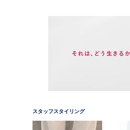
L
o
/
U
a
n
d
m
e
u
d
t
:
e
1
0
スタッフスタイリング
0
.
0
0
%