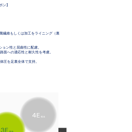
ポン】
した抗菌繊維もしくは加工をライニング（裏
ッション性と屈曲性に配慮。
路面への適応性と耐久性を考慮。
体圧を足裏全体で支持。