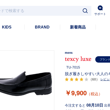
サポート
KIDS
BRAND
新着商品
mens
ブラン
TU-7015
脱ぎ履きしやすい大人のキ
（60）
レビュ
￥9,900
（税込）
08月10日
今注文すると
出