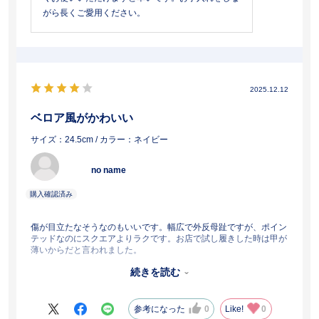
がら長くご愛用ください。
2025.12.12
ベロア風がかわいい
サイズ：24.5cm
/ カラー：ネイビー
no name
傷が目立たなそうなのもいいです。幅広で外反母趾ですが、ポイン
テッドなのにスクエアよりラクです。お店で試し履きした時は甲が
薄いからだと言われました。
ただ、配送が土曜日を指定したのに、佐川急便が忙しくて届いたの
続きを読む
は火曜日でした。以前は遅れると連絡してくれたのに、よほど余裕
がないのでしょうね。
参考になった
0
Like!
0