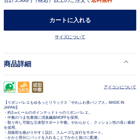
合計5,500円（税込）以上のご注文で
送料無料
カートに入れる
サイズについて
商品詳細
アイコンについて
【リボンバレエもゆるっとリラックス「やわふわ美パンプス」MADE IN
JAPAN】
・約2㎝ヒールのポインテッドトゥのリボンバレエ。
・中敷のつま先裏側に消臭繊維MOFFを採用。
・取り外し可能な立体型サポート中敷。やわらかく、クッション性の良い素材
を採用。
・屈曲部を曲がりやすく設計。スムーズな歩行をサポート。
・かかと部分にパッドを入れることでかかと抜けに配慮。