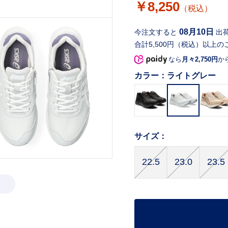
￥8,250
（税込）
08月10日
今注文すると
出
合計5,500円（税込）以上の
なら
月々2,750円
か
カラー：
ライトグレー
サイズ：
22.5
23.0
23.5