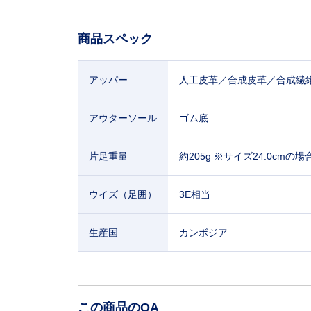
商品スペック
アッパー
人工皮革／合成皮革／合成繊
アウターソール
ゴム底
片足重量
約205g ※サイズ24.0cmの場
ウイズ（足囲）
3E相当
生産国
カンボジア
この商品のQA