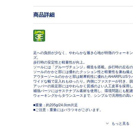
商品詳細
足への負担が少なく、やわらかな履き心地が特徴のウォーキン
ズ。
歩行時の安定性と軽量性が向上。
ソールには「グルーヴチェンジ」構造を搭載。歩行時の左右の
ソールのかかと部には優れたクッション性と軽量性を兼ね備えたf
アウターソールのかかと部は耐摩耗性に優れたAHARPLUS
ワイドな幅で足入れもゆったり。内側にファスナーが付き、脱
アッパーの前足部にはやわらかく質感のよい人工皮革を採用し
補強パーツにはサステナブル素材を使用し、環境問題にも配慮
ウォーキングからタウンユースまで、シンプルで汎用性の高い
■重量：約205g/24.0cm片足
■ご注意：重量にはバラツキがございます。
もっと見る