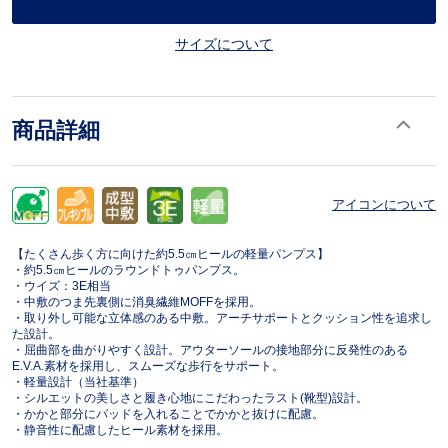
サイズについて
商品詳細
アイコンについて
【たくさん歩く方に向けた約5.5㎝ヒールの軽量パンプス】
・約5.5㎝ヒールのラウンドトゥパンプス。
・ウイズ：3E相当
・中敷のつま先裏側に消臭繊維MOFFを採用。
・取り外し可能な立体感のある中敷。アーチサポートとクッション性を追求し
た設計。
・屈曲部を曲がりやすく設計。アウターソールの接地部分に反発性のある
E.V.A.素材を採用し、スムーズな歩行をサポート。
・軽量設計（当社基準）
・シルエットの美しさと履き心地にこだわったラスト(靴型)設計。
・かかと部分にパッドを入れることでかかと抜けに配慮。
・静音性に配慮したヒール素材を採用。