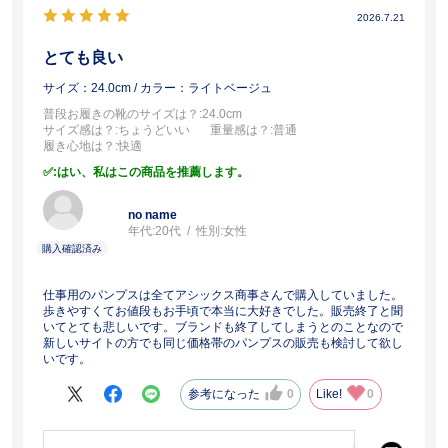
2026.7.21
とても良い
サイズ：24.0cm
/ カラー：ライトベージュ
普段お履きの靴のサイズは？
:24.0cm
サイズ感は？
:ちょうどいい
重量感は？
:普通
履き心地は？
:快適
:はい、私はこの商品を推薦します。
no name
年代:
20代
性別:
女性
仕事用のパンプスは全てアシックス商事さんで購入していました。
歩きやすくてお値段もお手頃で本当に大好きでした。販売終了と聞
いてとても悲しいです。ブランドも終了してしまうとのことなので
新しいサイトの方でも同じ価格帯のパンプスの販売も検討して欲し
いです。
参考になった
0
Like!
0