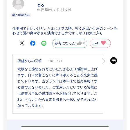
まる
年代:
50代
性別:
女性
仕事用でもいいけど、たまにオフの時、軽くお出かけ用のシーン合
わせて夏の爽やかさを演出できるのですっかりお気に入り
参考になった
0
Like!
0
店舗からの回答
2026.7.21
素敵なご感想をお寄せいただき心より感謝申し上げ
ます。日々の着こなしに寄り添えることを光栄に感
じております。当ブランドは本年末で販売を終了す
る運びとなりました。ご愛用いただいている皆様に
は是非お早めの追加購入をお勧めしております。こ
れからも足元から日常を彩るお手伝いができればと
願っております。