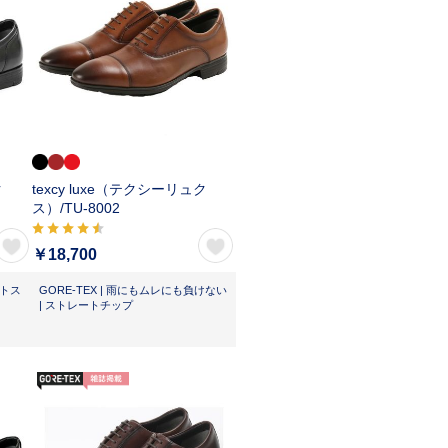
ク
texcy luxe（テクシーリュク
ス）/
TU-8002
￥18,700
ットス
GORE-TEX | 雨にもムレにも負けない
| ストレートチップ