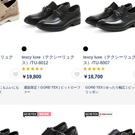
シーリュク
texcy luxe（テクシーリュク
texcy luxe（テクシーリュ
ス）/
TU-8012
ス）/
TU-8007
￥19,800
￥18,700
 雨にもムレにも
通販限定！GORE-TEX | ビットローフ
GORE-TEX | ゆったり幅広 | ビ
ズ
ァー
リッポン