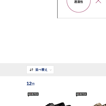
並べ替え
12
件