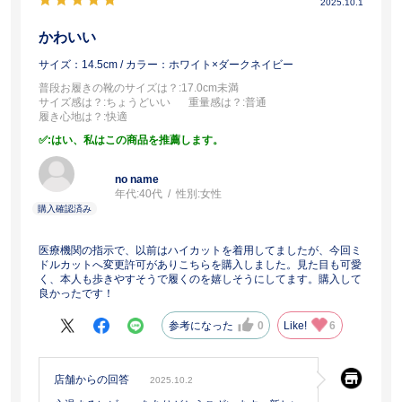
2025.10.1
かわいい
サイズ：14.5cm
/ カラー：ホワイト×ダークネイビー
普段お履きの靴のサイズは？
:17.0cm未満
サイズ感は？
:ちょうどいい
重量感は？
:普通
履き心地は？
:快適
:はい、私はこの商品を推薦します。
no name
年代:
40代
性別:
女性
医療機関の指示で、以前はハイカットを着用してましたが、今回ミ
ドルカットへ変更許可がありこちらを購入しました。見た目も可愛
く、本人も歩きやすそうで履くのを嬉しそうにしてます。購入して
良かったです！
参考になった
0
Like!
6
店舗からの回答
2025.10.2