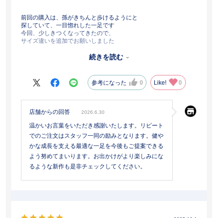
前回の購入は、孫がきちんと歩けるようにと
探していて、一目惚れした一足です
今回、少しきつくなってきたので、
サイズ違いを追加でお願いしました
模様の星も、キラキラと喜んでおります
親である娘からも、足首がきちんと固定されて
続きを読む
しっかり歩けていると好評です
ステキなシューズ、ありがとうございます
参考になった
0
Like!
0
店舗からの回答
2026.6.30
温かいお言葉をいただき感謝いたします。リピート
でのご注文はスタッフ一同の励みとなります。健や
かな成長を支える最適な一足を今後もご提案できる
よう努めてまいります。お出かけがより楽しみにな
るような新作も是非チェックしてください。