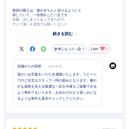
前回の購入は、孫がきちんと歩けるようにと
探していて、一目惚れした一足です
今回、少しきつくなってきたので、
サイズ違いを追加でお願いしました
模様の星も、キラキラと喜んでおります
親である娘からも、足首がきちんと固定されて
続きを読む
しっかり歩けていると好評です
ステキなシューズ、ありがとうございます
参考になった
0
Like!
0
店舗からの回答
2026.6.30
温かいお言葉をいただき感謝いたします。リピート
でのご注文はスタッフ一同の励みとなります。健や
かな成長を支える最適な一足を今後もご提案できる
よう努めてまいります。お出かけがより楽しみにな
るような新作も是非チェックしてください。