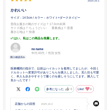
2025.10.1
かわいい
サイズ：14.5cm
/ カラー：ホワイト×ダークネイビー
普段お履きの靴のサイズは？
:17.0cm未満
サイズ感は？
:ちょうどいい
重量感は？
:普通
履き心地は？
:快適
:はい、私はこの商品を推薦します。
no name
年代:
40代
性別:
女性
医療機関の指示で、以前はハイカットを着用してましたが、今回ミ
ドルカットへ変更許可がありこちらを購入しました。見た目も可愛
く、本人も歩きやすそうで履くのを嬉しそうにしてます。購入して
良かったです！
参考になった
0
Like!
6
店舗からの回答
2025.10.2