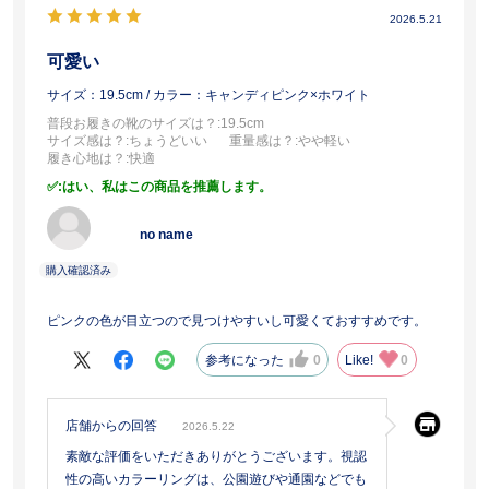
2026.5.21
可愛い
サイズ：19.5cm
/ カラー：キャンディピンク×ホワイト
普段お履きの靴のサイズは？
:19.5cm
サイズ感は？
:ちょうどいい
重量感は？
:やや軽い
履き心地は？
:快適
:はい、私はこの商品を推薦します。
no name
ピンクの色が目立つので見つけやすいし可愛くておすすめです。
参考になった
0
Like!
0
店舗からの回答
2026.5.22
素敵な評価をいただきありがとうございます。視認
性の高いカラーリングは、公園遊びや通園などでも