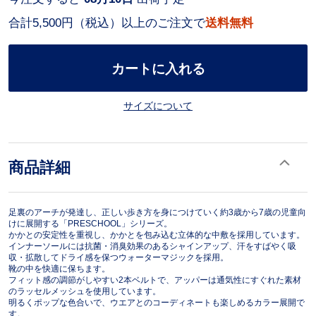
合計5,500円（税込）以上のご注文で
送料無料
カートに入れる
サイズについて
商品詳細
足裏のアーチが発達し、正しい歩き方を身につけていく約3歳から7歳の児童向
けに展開する「PRESCHOOL」シリーズ。
かかとの安定性を重視し、かかとを包み込む立体的な中敷を採用しています。
インナーソールには抗菌・消臭効果のあるシャインアップ、汗をすばやく吸
収・拡散してドライ感を保つウォーターマジックを採用。
靴の中を快適に保ちます。
フィット感の調節がしやすい2本ベルトで、アッパーは通気性にすぐれた素材
のラッセルメッシュを使用しています。
明るくポップな色合いで、ウエアとのコーディネートも楽しめるカラー展開で
す。