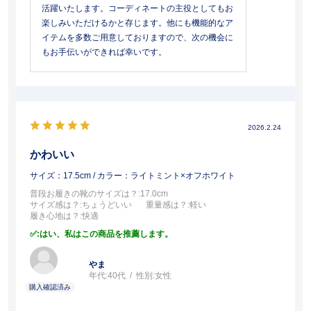
活躍いたします。コーディネートの主役としてもお
楽しみいただけるかと存じます。他にも機能的なア
イテムを多数ご用意しておりますので、次の機会に
もお手伝いができれば幸いです。
2026.2.24
かわいい
サイズ：17.5cm
/ カラー：ライトミント×オフホワイト
普段お履きの靴のサイズは？
:17.0cm
サイズ感は？
:ちょうどいい
重量感は？
:軽い
履き心地は？
:快適
:はい、私はこの商品を推薦します。
やま
年代:
40代
性別:
女性