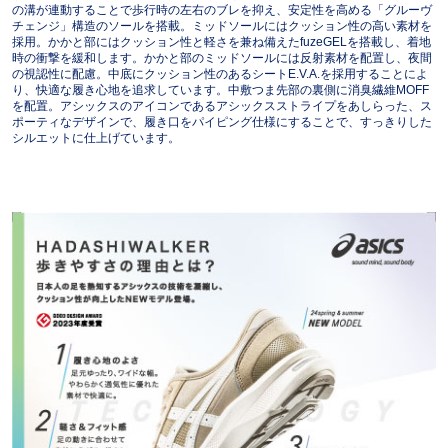
の溝が連動することで歩行時の左右のブレを抑え、安定性を高める「グルーヴ
チェンジ」構造のソールを搭載。ミッドソールにはクッション性の高い素材を
採用。かかと部にはクッション性と軽さを兼ね備えたfuzeGELを搭載し、着地
時の衝撃を緩和します。かかと部のミッドソールには反射素材を配置し、夜間
の視認性に配慮。中底にクッション性のあるシートE.V.A.を採用することによ
り、快適な履き心地を追求しています。中敷つま先部の裏側に消臭繊維MOFF
を配置。アシックスのアイコンであるアシックスストライプをあしらった、ス
ポーティなデザインで、履き口をパイピング仕様にすることで、すっきりした
シルエットに仕上げています。