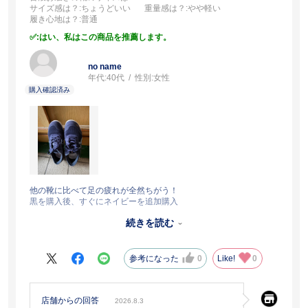
サイズ感は？
:ちょうどいい
重量感は？
:やや軽い
履き心地は？
:普通
:はい、私はこの商品を推薦します。
no name
年代:
40代
性別:
女性
他の靴に比べて足の疲れが全然ちがう！
黒を購入後、すぐにネイビーを追加購入
ただ、ネイビーの方が歩いている時に
続きを読む
右だけチャックが外れやすいのは何でだろう？
黒はそんな事ないので、それだけが残念です。
参考になった
0
Like!
0
店舗からの回答
2026.8.3