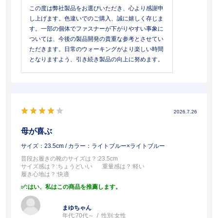
この度は弊社製品をお選びいただき、心より感謝申
し上げます。色違いでのご購入、誠に嬉しく存じま
す。一部の個体でファスナーが下がりやすい事象に
ついては、今後の製品開発の貴重な参考とさせてい
ただきます。日常のウォーキングがより楽しい時間
となりますよう、引き続き製品の向上に努めます。
2026.7.26
母が喜ぶ
サイズ：23.5cm
/ カラー：ライトブルー×ライトブルー
普段お履きの靴のサイズは？
:23.5cm
サイズ感は？
:ちょうどいい
重量感は？
:軽い
履き心地は？
:快適
:はい、私はこの商品を推薦します。
まゆちゃん
年代:
70代～
性別:
女性