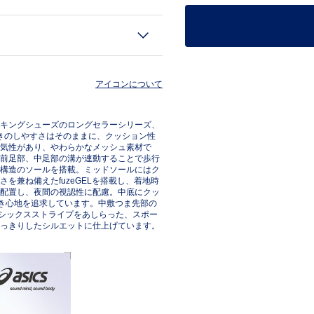
アイコンについて
キングシューズのロングセラーシリーズ、
履きのしやすさはそのままに、クッション性
気性があり、やわらかなメッシュ素材で
前足部、中足部の溝が連動することで歩行
構造のソールを搭載。ミッドソールにはク
を兼ね備えたfuzeGELを搭載し、着地時
配置し、夜間の視認性に配慮。中底にクッ
履き心地を追求しています。中敷つま先部の
アシックスストライプをあしらった、スポー
っきりしたシルエットに仕上げています。