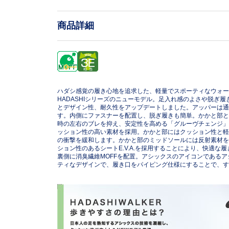
商品詳細
ハダシ感覚の履き心地を追求した、軽量でスポーティなウォー
HADASHIシリーズのニューモデル。足入れ感のよさや脱ぎ
とデザイン性、耐久性をアップデートしました。アッパーは通
す。内側にファスナーを配置し、脱ぎ履きも簡単。かかと部と
時の左右のブレを抑え、安定性を高める「グルーヴチェンジ」
ッション性の高い素材を採用。かかと部にはクッション性と軽さ
の衝撃を緩和します。かかと部のミッドソールには反射素材を
ション性のあるシートE.V.A.を採用することにより、快適な
裏側に消臭繊維MOFFを配置。アシックスのアイコンである
ティなデザインで、履き口をパイピング仕様にすることで、す