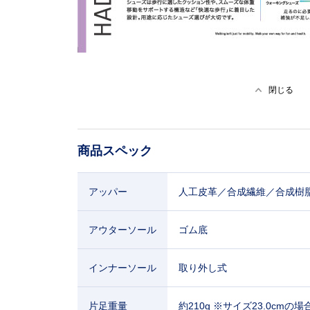
閉じる
商品スペック
アッパー
人工皮革／合成繊維／合成樹
アウターソール
ゴム底
インナーソール
取り外し式
片足重量
約210g ※サイズ23.0cmの場