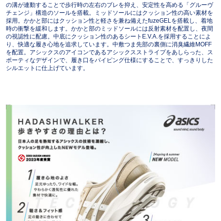
の溝が連動することで歩行時の左右のブレを抑え、安定性を高める「グルーヴ
チェンジ」構造のソールを搭載。ミッドソールにはクッション性の高い素材を
採用。かかと部にはクッション性と軽さを兼ね備えたfuzeGELを搭載し、着地
時の衝撃を緩和します。かかと部のミッドソールには反射素材を配置し、夜間
の視認性に配慮。中底にクッション性のあるシートE.V.A.を採用することによ
り、快適な履き心地を追求しています。中敷つま先部の裏側に消臭繊維MOFF
を配置。アシックスのアイコンであるアシックスストライプをあしらった、ス
ポーティなデザインで、履き口をパイピング仕様にすることで、すっきりした
シルエットに仕上げています。