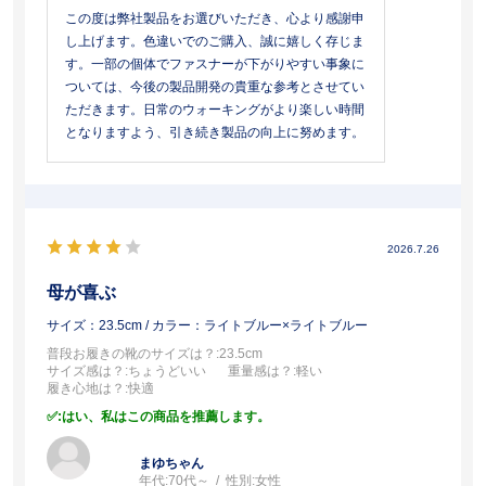
この度は弊社製品をお選びいただき、心より感謝申
し上げます。色違いでのご購入、誠に嬉しく存じま
す。一部の個体でファスナーが下がりやすい事象に
ついては、今後の製品開発の貴重な参考とさせてい
ただきます。日常のウォーキングがより楽しい時間
となりますよう、引き続き製品の向上に努めます。
2026.7.26
母が喜ぶ
サイズ：23.5cm
/ カラー：ライトブルー×ライトブルー
普段お履きの靴のサイズは？
:23.5cm
サイズ感は？
:ちょうどいい
重量感は？
:軽い
履き心地は？
:快適
:はい、私はこの商品を推薦します。
まゆちゃん
年代:
70代～
性別:
女性