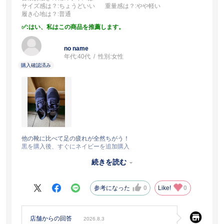
サイズ感は？
:ちょうどいい
重量感は？
:やや軽い
履き心地は？
:普通
:はい、私はこの商品を推薦します。
no name
年代:
40代
性別:
女性
他の靴に比べて足の疲れが全然ちがう！
黒を購入後、すぐにネイビーを追加購入
ただ、ネイビーの方が歩いている時に
続きを読む
右だけチャックが外れやすいのは何でだろう？
黒はそんな事ないので、それだけが残念です。
参考になった
0
Like!
0
店舗からの回答
2026.8.3