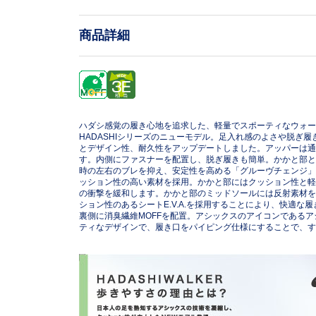
商品詳細
ハダシ感覚の履き心地を追求した、軽量でスポーティなウォー
HADASHIシリーズのニューモデル。足入れ感のよさや脱ぎ
とデザイン性、耐久性をアップデートしました。アッパーは通
す。内側にファスナーを配置し、脱ぎ履きも簡単。かかと部と
時の左右のブレを抑え、安定性を高める「グルーヴチェンジ」
ッション性の高い素材を採用。かかと部にはクッション性と軽さ
の衝撃を緩和します。かかと部のミッドソールには反射素材を
ション性のあるシートE.V.A.を採用することにより、快適な
裏側に消臭繊維MOFFを配置。アシックスのアイコンである
ティなデザインで、履き口をパイピング仕様にすることで、す