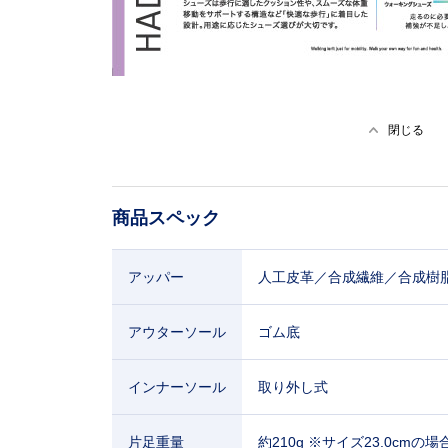
閉じる
商品スペック
アッパー
人工皮革／合成繊維／合成樹
アウターソール
ゴム底
インナーソール
取り外し式
片足重量
約210g ※サイズ23.0cmの場