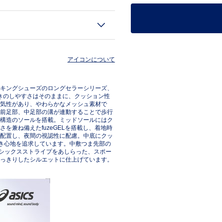
アイコンについて
キングシューズのロングセラーシリーズ、
履きのしやすさはそのままに、クッション性
気性があり、やわらかなメッシュ素材で
前足部、中足部の溝が連動することで歩行
構造のソールを搭載。ミッドソールにはク
を兼ね備えたfuzeGELを搭載し、着地時
配置し、夜間の視認性に配慮。中底にクッ
履き心地を追求しています。中敷つま先部の
アシックスストライプをあしらった、スポー
っきりしたシルエットに仕上げています。